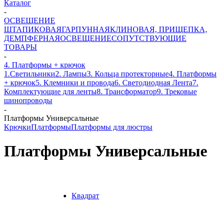
Каталог
-
ОСВЕЩЕНИЕ
ШТАПИКОВАЯ
ГАРПУННАЯ
КЛИНОВАЯ, ПРИЩЕПКА,
ДЕМПФЕРНАЯ
ОСВЕЩЕНИЕ
СОПУТСТВУЮЩИЕ
ТОВАРЫ
-
4. Платформы + крючок
1.Светильники
2. Лампы
3. Кольца протекторные
4. Платформы
+ крючок
5. Клемники и провода
6. Светодиодная Лента
7.
Комплектующие для ленты
8. Трансформатор
9. Трековые
шинопроводы
-
Платформы Универсальные
Крючки
Платформы
Платформы для люстры
Платформы Универсальные
Квадрат