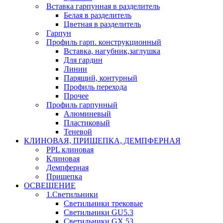
Вставка гарпунная в разделитель
Белая в разделитель
Цветная в разделитель
Гарпун
Профиль гарп. конструкционный
Вставка, нагубник,заглушка
Для гардин
Линии
Парящий, контурный
Профиль перехода
Прочее
Профиль гарпунный
Алюминевый
Пластиковый
Теневой
КЛИНОВАЯ, ПРИЩЕПКА, ДЕМПФЕРНАЯ
PPL клиновая
Клиновая
Демпферная
Прищепка
ОСВЕЩЕНИЕ
1.Светильники
Светильники трековые
Светильники GU5.3
Светильники GX 53