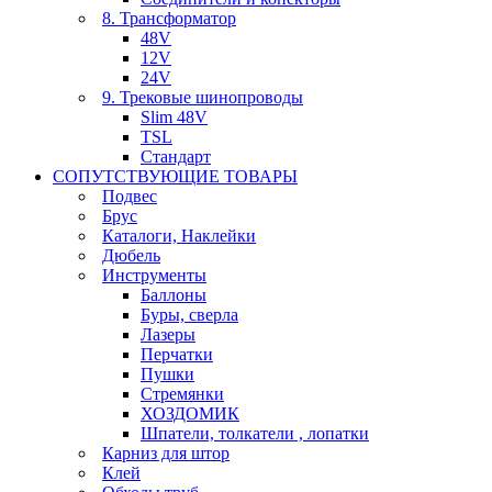
8. Трансформатор
48V
12V
24V
9. Трековые шинопроводы
Slim 48V
TSL
Стандарт
СОПУТСТВУЮЩИЕ ТОВАРЫ
Подвес
Брус
Каталоги, Наклейки
Дюбель
Инструменты
Баллоны
Буры, сверла
Лазеры
Перчатки
Пушки
Стремянки
ХОЗДОМИК
Шпатели, толкатели , лопатки
Карниз для штор
Клей