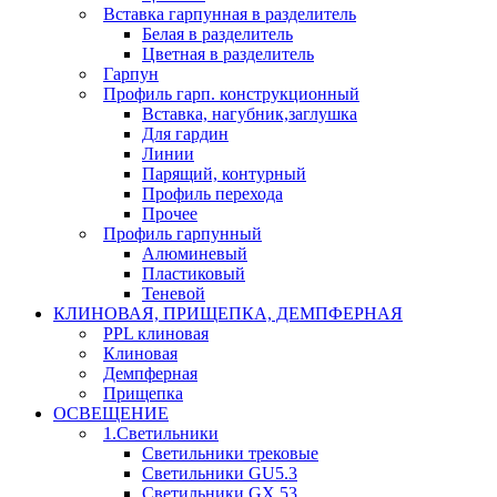
Вставка гарпунная в разделитель
Белая в разделитель
Цветная в разделитель
Гарпун
Профиль гарп. конструкционный
Вставка, нагубник,заглушка
Для гардин
Линии
Парящий, контурный
Профиль перехода
Прочее
Профиль гарпунный
Алюминевый
Пластиковый
Теневой
КЛИНОВАЯ, ПРИЩЕПКА, ДЕМПФЕРНАЯ
PPL клиновая
Клиновая
Демпферная
Прищепка
ОСВЕЩЕНИЕ
1.Светильники
Светильники трековые
Светильники GU5.3
Светильники GX 53