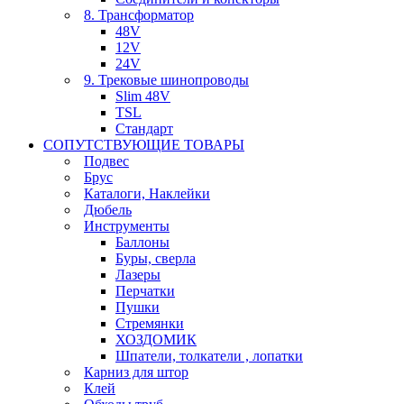
8. Трансформатор
48V
12V
24V
9. Трековые шинопроводы
Slim 48V
TSL
Стандарт
СОПУТСТВУЮЩИЕ ТОВАРЫ
Подвес
Брус
Каталоги, Наклейки
Дюбель
Инструменты
Баллоны
Буры, сверла
Лазеры
Перчатки
Пушки
Стремянки
ХОЗДОМИК
Шпатели, толкатели , лопатки
Карниз для штор
Клей