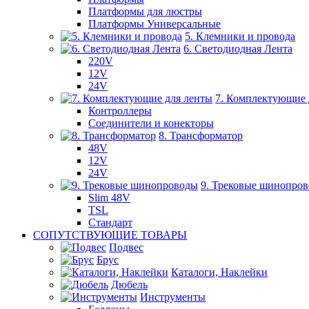
Платформы для люстры
Платформы Универсальные
5. Клемники и провода
6. Светодиодная Лента
220V
12V
24V
7. Комплектующие 
Контроллеры
Соединители и конекторы
8. Трансформатор
48V
12V
24V
9. Трековые шинопро
Slim 48V
TSL
Стандарт
СОПУТСТВУЮЩИЕ ТОВАРЫ
Подвес
Брус
Каталоги, Наклейки
Дюбель
Инструменты