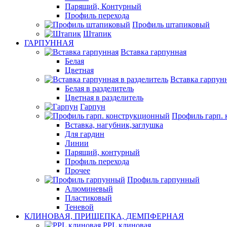
Парящий, Контурный
Профиль перехода
Профиль штапиковый
Штапик
ГАРПУННАЯ
Вставка гарпунная
Белая
Цветная
Вставка гарпунн
Белая в разделитель
Цветная в разделитель
Гарпун
Профиль гарп.
Вставка, нагубник,заглушка
Для гардин
Линии
Парящий, контурный
Профиль перехода
Прочее
Профиль гарпунный
Алюминевый
Пластиковый
Теневой
КЛИНОВАЯ, ПРИЩЕПКА, ДЕМПФЕРНАЯ
PPL клиновая