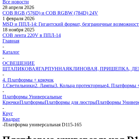
Все новости
28 апреля 2026
COB RGB (576D) и COB RGBW (784D) 24V
1 февраля 2026
MSD и ППЛ-14: Гигантский формат, безграничные возможност
18 ноября 2025
COB лента 220V в ППЛ-14
Главная
-
Каталог
-
ОСВЕЩЕНИЕ
ШТАПИКОВАЯ
ГАРПУННАЯ
КЛИНОВАЯ, ПРИЩЕПКА, Д
-
4. Платформы + крючок
1.Светильники
2. Лампы
3. Кольца протекторные
4. Платформы 
-
Платформы Универсальные
Крючки
Платформы
Платформы для люстры
Платформы Универ
-
Круг
Квадрат
-
Платформа универсальная D115-165