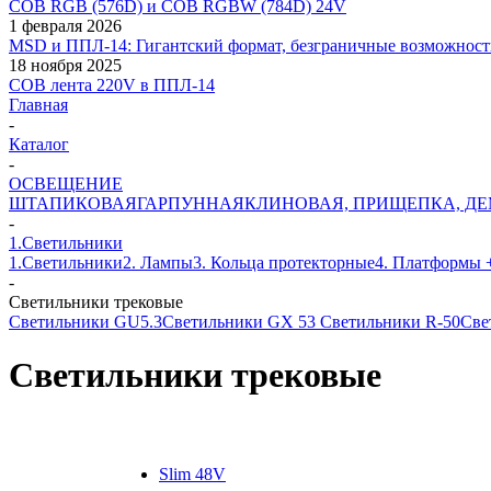
COB RGB (576D) и COB RGBW (784D) 24V
1 февраля 2026
MSD и ППЛ-14: Гигантский формат, безграничные возможност
18 ноября 2025
COB лента 220V в ППЛ-14
Главная
-
Каталог
-
ОСВЕЩЕНИЕ
ШТАПИКОВАЯ
ГАРПУННАЯ
КЛИНОВАЯ, ПРИЩЕПКА, Д
-
1.Светильники
1.Светильники
2. Лампы
3. Кольца протекторные
4. Платформы 
-
Светильники трековые
Светильники GU5.3
Светильники GX 53
Светильники R-50
Све
Светильники трековые
Slim 48V