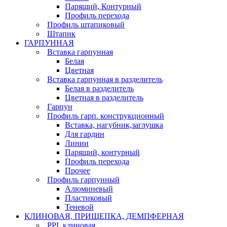
Парящий, Контурный
Профиль перехода
Профиль штапиковый
Штапик
ГАРПУННАЯ
Вставка гарпунная
Белая
Цветная
Вставка гарпунная в разделитель
Белая в разделитель
Цветная в разделитель
Гарпун
Профиль гарп. конструкционный
Вставка, нагубник,заглушка
Для гардин
Линии
Парящий, контурный
Профиль перехода
Прочее
Профиль гарпунный
Алюминевый
Пластиковый
Теневой
КЛИНОВАЯ, ПРИЩЕПКА, ДЕМПФЕРНАЯ
PPL клиновая