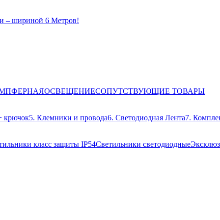
и – шириной 6 Метров!
ЕМПФЕРНАЯ
ОСВЕЩЕНИЕ
СОПУТСТВУЮЩИЕ ТОВАРЫ
+ крючок
5. Клемники и провода
6. Светодиодная Лента
7. Компле
тильники класс защиты IP54
Светильники светодиодные
Эксклюз