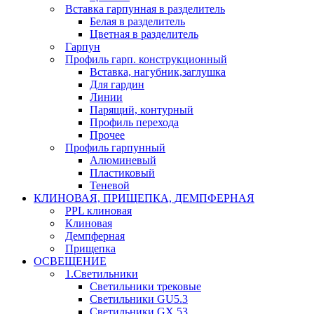
Вставка гарпунная в разделитель
Белая в разделитель
Цветная в разделитель
Гарпун
Профиль гарп. конструкционный
Вставка, нагубник,заглушка
Для гардин
Линии
Парящий, контурный
Профиль перехода
Прочее
Профиль гарпунный
Алюминевый
Пластиковый
Теневой
КЛИНОВАЯ, ПРИЩЕПКА, ДЕМПФЕРНАЯ
PPL клиновая
Клиновая
Демпферная
Прищепка
ОСВЕЩЕНИЕ
1.Светильники
Светильники трековые
Светильники GU5.3
Светильники GX 53