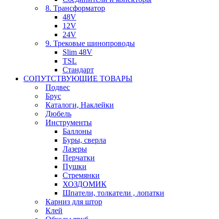
8. Трансформатор
48V
12V
24V
9. Трековые шинопроводы
Slim 48V
TSL
Стандарт
СОПУТСТВУЮЩИЕ ТОВАРЫ
Подвес
Брус
Каталоги, Наклейки
Дюбель
Инструменты
Баллоны
Буры, сверла
Лазеры
Перчатки
Пушки
Стремянки
ХОЗДОМИК
Шпатели, толкатели , лопатки
Карниз для штор
Клей