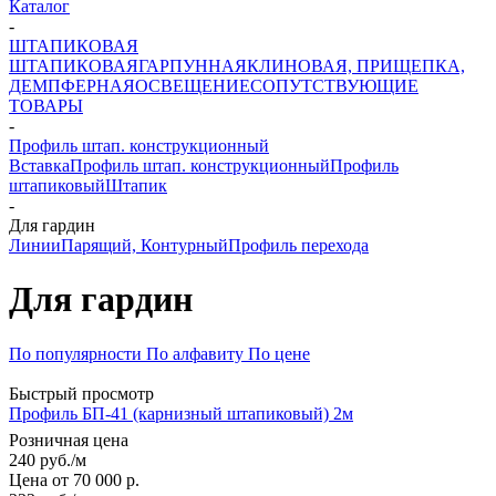
Каталог
-
ШТАПИКОВАЯ
ШТАПИКОВАЯ
ГАРПУННАЯ
КЛИНОВАЯ, ПРИЩЕПКА,
ДЕМПФЕРНАЯ
ОСВЕЩЕНИЕ
СОПУТСТВУЮЩИЕ
ТОВАРЫ
-
Профиль штап. конструкционный
Вставка
Профиль штап. конструкционный
Профиль
штапиковый
Штапик
-
Для гардин
Линии
Парящий, Контурный
Профиль перехода
Для гардин
По популярности
По алфавиту
По цене
Быстрый просмотр
Профиль БП-41 (карнизный штапиковый) 2м
Розничная цена
240
руб.
/м
Цена от 70 000 р.