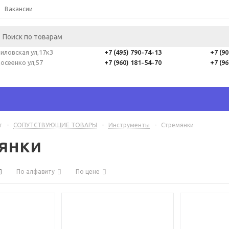
Вакансии
иловская ул,17к3
+7 (495) 790-74-13
+7 (9
осеенко ул,57
+7 (960) 181-54-70
+7 (9
г
-
СОПУТСТВУЮЩИЕ ТОВАРЫ
-
Инструменты
-
Стремянки
янки
По алфавиту
По цене