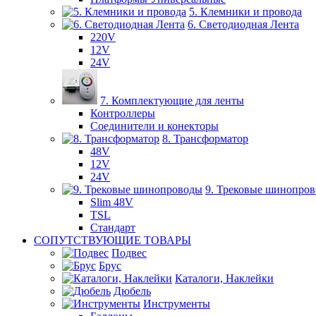
5. Клемники и провода
6. Светодиодная Лента
220V
12V
24V
7. Комплектующие для ленты
Контроллеры
Соединители и конекторы
8. Трансформатор
48V
12V
24V
9. Трековые шинопро
Slim 48V
TSL
Стандарт
СОПУТСТВУЮЩИЕ ТОВАРЫ
Подвес
Брус
Каталоги, Наклейки
Дюбель
Инструменты