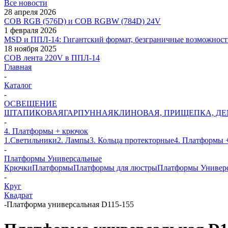
Все новости
28 апреля 2026
COB RGB (576D) и COB RGBW (784D) 24V
1 февраля 2026
MSD и ППЛ-14: Гигантский формат, безграничные возможност
18 ноября 2025
COB лента 220V в ППЛ-14
Главная
-
Каталог
-
ОСВЕЩЕНИЕ
ШТАПИКОВАЯ
ГАРПУННАЯ
КЛИНОВАЯ, ПРИЩЕПКА, Д
-
4. Платформы + крючок
1.Светильники
2. Лампы
3. Кольца протекторные
4. Платформы 
-
Платформы Универсальные
Крючки
Платформы
Платформы для люстры
Платформы Универ
-
Круг
Квадрат
-
Платформа универсальная D115-155