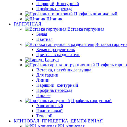
Парящий, Контурный
Профиль перехода
Профиль штапиковый
Штапик
ГАРПУННАЯ
Вставка гарпунная
Белая
Цветная
Вставка гарпунн
Белая в разделитель
Цветная в разделитель
Гарпун
Профиль гарп.
Вставка, нагубник,заглушка
Для гардин
Линии
Парящий, контурный
Профиль перехода
Прочее
Профиль гарпунный
Алюминевый
Пластиковый
Теневой
КЛИНОВАЯ, ПРИЩЕПКА, ДЕМПФЕРНАЯ
PPL клиновая