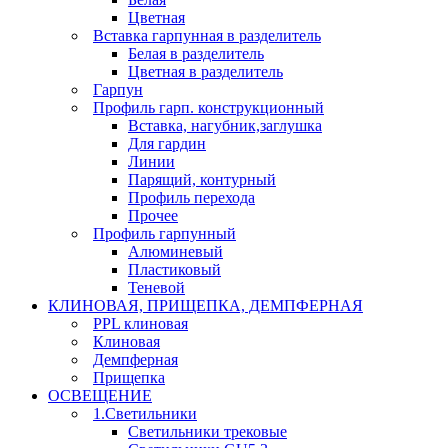
Цветная
Вставка гарпунная в разделитель
Белая в разделитель
Цветная в разделитель
Гарпун
Профиль гарп. конструкционный
Вставка, нагубник,заглушка
Для гардин
Линии
Парящий, контурный
Профиль перехода
Прочее
Профиль гарпунный
Алюминевый
Пластиковый
Теневой
КЛИНОВАЯ, ПРИЩЕПКА, ДЕМПФЕРНАЯ
PPL клиновая
Клиновая
Демпферная
Прищепка
ОСВЕЩЕНИЕ
1.Светильники
Светильники трековые