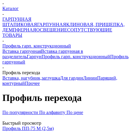
-
Каталог
-
ГАРПУННАЯ
ШТАПИКОВАЯ
ГАРПУННАЯ
КЛИНОВАЯ, ПРИЩЕПКА,
ДЕМПФЕРНАЯ
ОСВЕЩЕНИЕ
СОПУТСТВУЮЩИЕ
ТОВАРЫ
-
Профиль гарп. конструкционный
Вставка гарпунная
Вставка гарпунная в
разделитель
Гарпун
Профиль гарп. конструкционный
Профиль
гарпунный
-
Профиль перехода
Вставка, нагубник,заглушка
Для гардин
Линии
Парящий,
контурный
Прочее
Профиль перехода
По популярности
По алфавиту
По цене
Быстрый просмотр
Профиль ПП-75 М (2,5м)