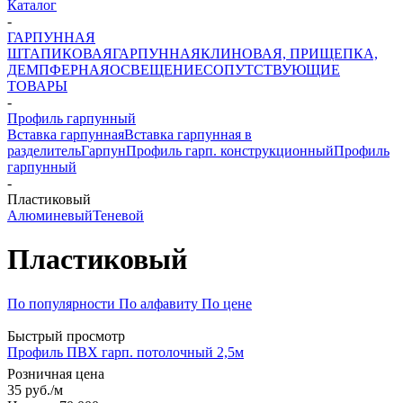
Каталог
-
ГАРПУННАЯ
ШТАПИКОВАЯ
ГАРПУННАЯ
КЛИНОВАЯ, ПРИЩЕПКА,
ДЕМПФЕРНАЯ
ОСВЕЩЕНИЕ
СОПУТСТВУЮЩИЕ
ТОВАРЫ
-
Профиль гарпунный
Вставка гарпунная
Вставка гарпунная в
разделитель
Гарпун
Профиль гарп. конструкционный
Профиль
гарпунный
-
Пластиковый
Алюминевый
Теневой
Пластиковый
По популярности
По алфавиту
По цене
Быстрый просмотр
Профиль ПВХ гарп. потолочный 2,5м
Розничная цена
35
руб.
/м