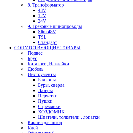
8. Трансформатор
48V
12V
24V
9. Трековые шинопроводы
Slim 48V
TSL
Стандарт
СОПУТСТВУЮЩИЕ ТОВАРЫ
Подвес
Брус
Каталоги, Наклейки
Дюбель
Инструменты
Баллоны
Буры, сверла
Лазеры
Перчатки
Пушки
Стремянки
ХОЗДОМИК
Шпатели, толкатели , лопатки
Карниз для штор
Клей