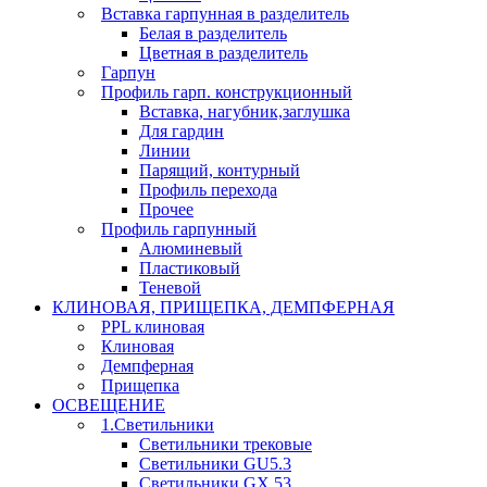
Вставка гарпунная в разделитель
Белая в разделитель
Цветная в разделитель
Гарпун
Профиль гарп. конструкционный
Вставка, нагубник,заглушка
Для гардин
Линии
Парящий, контурный
Профиль перехода
Прочее
Профиль гарпунный
Алюминевый
Пластиковый
Теневой
КЛИНОВАЯ, ПРИЩЕПКА, ДЕМПФЕРНАЯ
PPL клиновая
Клиновая
Демпферная
Прищепка
ОСВЕЩЕНИЕ
1.Светильники
Светильники трековые
Светильники GU5.3
Светильники GX 53