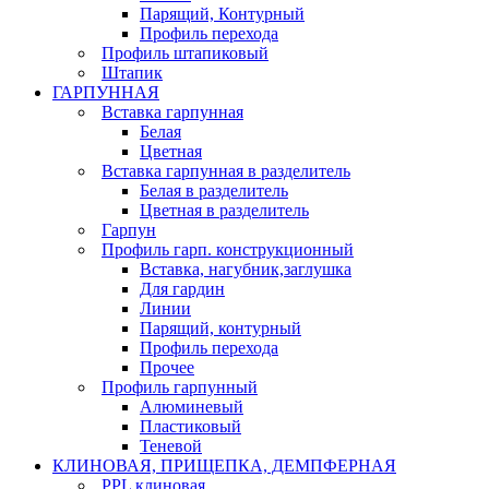
Парящий, Контурный
Профиль перехода
Профиль штапиковый
Штапик
ГАРПУННАЯ
Вставка гарпунная
Белая
Цветная
Вставка гарпунная в разделитель
Белая в разделитель
Цветная в разделитель
Гарпун
Профиль гарп. конструкционный
Вставка, нагубник,заглушка
Для гардин
Линии
Парящий, контурный
Профиль перехода
Прочее
Профиль гарпунный
Алюминевый
Пластиковый
Теневой
КЛИНОВАЯ, ПРИЩЕПКА, ДЕМПФЕРНАЯ
PPL клиновая