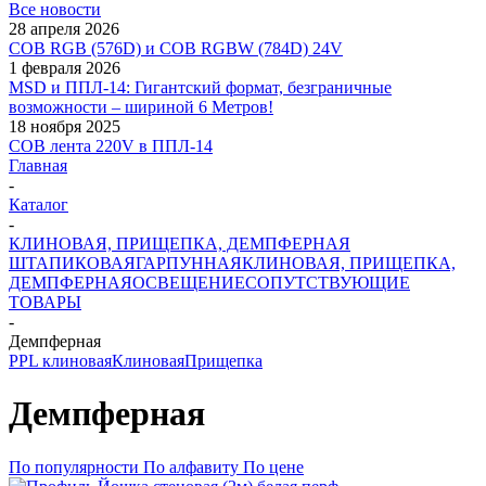
Все новости
28 апреля 2026
COB RGB (576D) и COB RGBW (784D) 24V
1 февраля 2026
MSD и ППЛ-14: Гигантский формат, безграничные
возможности – шириной 6 Метров!
18 ноября 2025
COB лента 220V в ППЛ-14
Главная
-
Каталог
-
КЛИНОВАЯ, ПРИЩЕПКА, ДЕМПФЕРНАЯ
ШТАПИКОВАЯ
ГАРПУННАЯ
КЛИНОВАЯ, ПРИЩЕПКА,
ДЕМПФЕРНАЯ
ОСВЕЩЕНИЕ
СОПУТСТВУЮЩИЕ
ТОВАРЫ
-
Демпферная
PPL клиновая
Клиновая
Прищепка
Демпферная
По популярности
По алфавиту
По цене