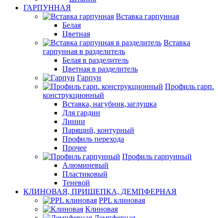
ГАРПУННАЯ
Вставка гарпунная
Белая
Цветная
Вставка
гарпунная в разделитель
Белая в разделитель
Цветная в разделитель
Гарпун
Профиль гарп.
конструкционный
Вставка, нагубник,заглушка
Для гардин
Линии
Парящий, контурный
Профиль перехода
Прочее
Профиль гарпунный
Алюминевый
Пластиковый
Теневой
КЛИНОВАЯ, ПРИЩЕПКА, ДЕМПФЕРНАЯ
PPL клиновая
Клиновая
Демпферная