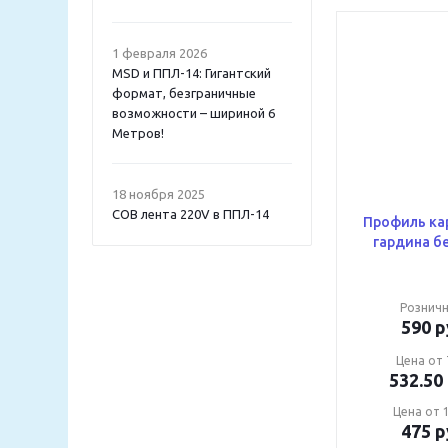
1 февраля 2026
MSD и ППЛ-14: Гигантский
формат, безграничные
возможности – шириной 6
Метров!
18 ноября 2025
COB лента 220V в ППЛ-14
Профиль ка
Розничн
590
р
Цена от 
532.50
Цена от 1
475
р