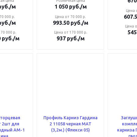
670
ая цена
Розничная цена
уб.
/м
1 050
руб.
/м
Цена о
607.
70 000 р.
Цена от 70 000 р.
уб.
/м
993.50
руб.
/м
Цена о
545
70 000 р.
Цена от 170 000 р.
0
руб.
/м
937
руб.
/м
 торцевая
Профиль Карниз Гардина
Заглуш
 2шт для
2 11058 черная МАТ
компле
ный АМ-1
(3,2м.) (Флекси 05)
карниза 
дина
гво