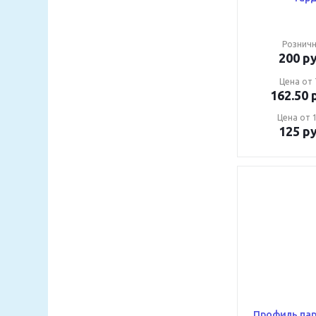
Розничн
200
ру
Цена от 
162.50
р
Цена от 1
125
ру
Профиль парящи