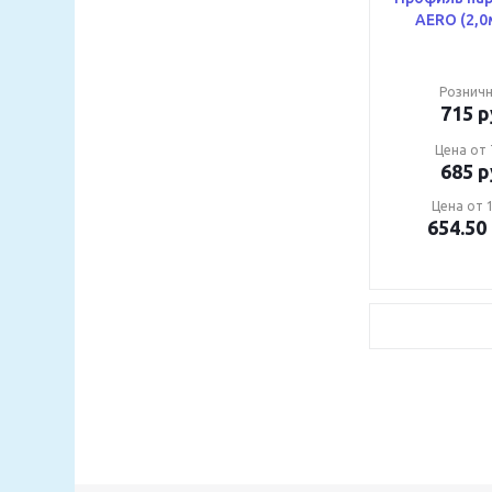
AERO (2,0
Розничн
715
р
Цена от 
685
р
Цена от 1
654.50