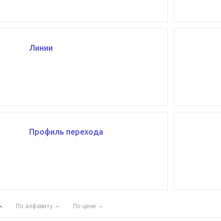
Линии
Профиль перехода
По алфавиту
По цене