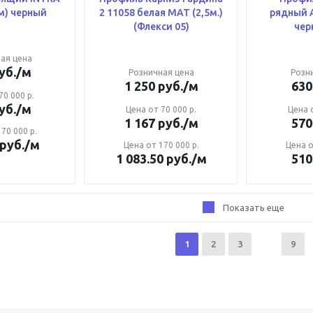
м) черный
2 11058 белая МАТ (2,5м.)
рядный АМ-1 гардина
(Флекси 05)
ая цена
уб.
/м
Розничная цена
Розн
1 250
руб.
/м
630
70 000 р.
уб.
/м
Цена от 70 000 р.
Цена о
1 167
руб.
/м
570
70 000 р.
руб.
/м
Цена от 170 000 р.
Цена о
1 083.50
руб.
/м
510
Показать еще
1
2
3
9