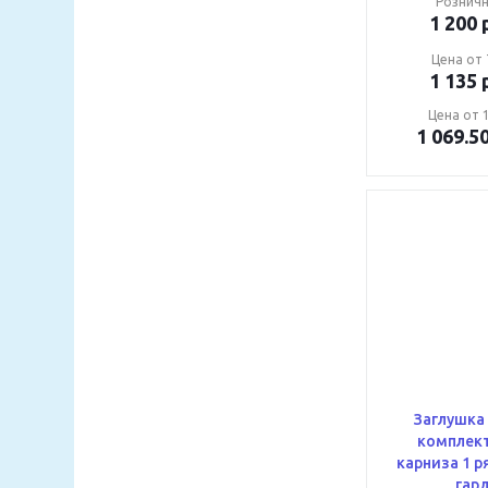
Розничн
1 200
р
Цена от 
1 135
р
Цена от 1
1 069.5
Заглушка
комплект
карниза 1 ряд
гар