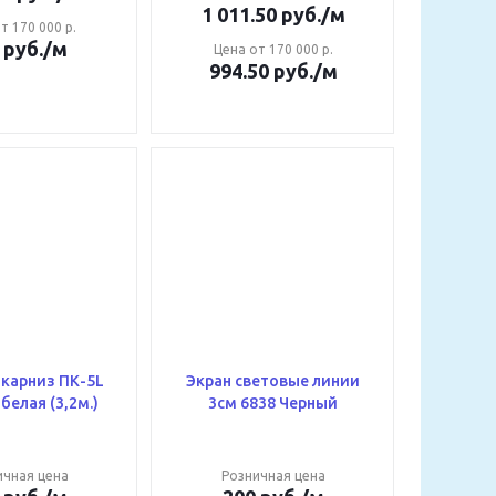
1 011.50
руб.
/м
т 170 000 р.
руб.
/м
Цена от 170 000 р.
994.50
руб.
/м
карниз ПК-5L
Экран световые линии
гардина белая (3,2м.)
3см 6838 Черный
ичная цена
Розничная цена