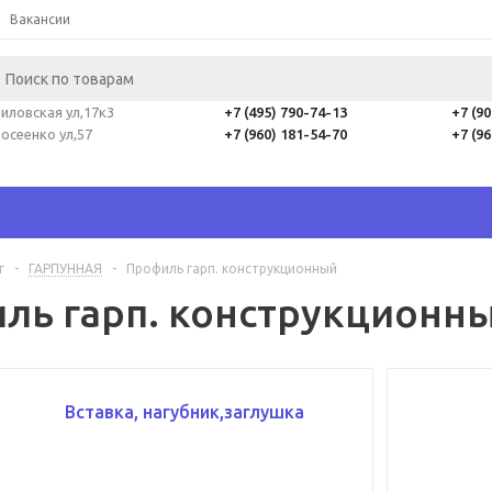
Вакансии
иловская ул,17к3
+7 (495) 790-74-13
+7 (9
осеенко ул,57
+7 (960) 181-54-70
+7 (9
г
-
ГАРПУННАЯ
-
Профиль гарп. конструкционный
ль гарп. конструкционн
Вставка, нагубник,заглушка