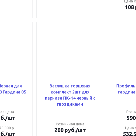
Цена о
108
рная для
Заглушка торцевая
Профиль 
8 Гардина 05
комплект 2шт для
карниза ПК-14 черный с
гвоздиками
ая цена
Розн
б.
/шт
590
Розничная цена
70 000 р.
Цена о
200
руб.
/шт
б.
/шт
532.