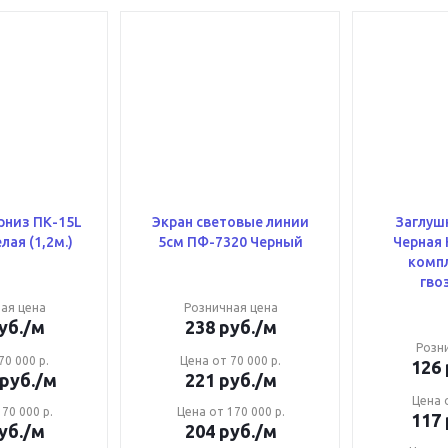
рниз ПК-15L
Экран световые линии
Заглуш
гардина белая (1,2м.)
5см ПФ-7320 Черный
Черная 
компл
гво
ая цена
Розничная цена
уб.
/м
238
руб.
/м
Розн
70 000 р.
Цена от 70 000 р.
126
руб.
/м
221
руб.
/м
Цена о
70 000 р.
Цена от 170 000 р.
117
уб.
/м
204
руб.
/м