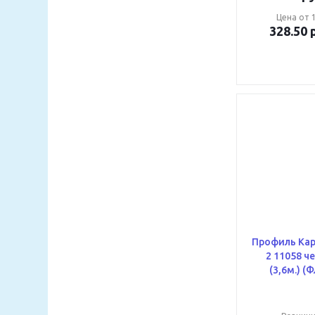
Цена от 1
328.50
р
Профиль Кар
2 11058 черная МАТ
(3,6м.) (