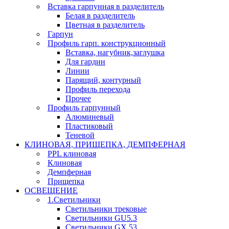
Вставка гарпунная в разделитель
Белая в разделитель
Цветная в разделитель
Гарпун
Профиль гарп. конструкционный
Вставка, нагубник,заглушка
Для гардин
Линии
Парящий, контурный
Профиль перехода
Прочее
Профиль гарпунный
Алюминевый
Пластиковый
Теневой
КЛИНОВАЯ, ПРИЩЕПКА, ДЕМПФЕРНАЯ
PPL клиновая
Клиновая
Демпферная
Прищепка
ОСВЕЩЕНИЕ
1.Светильники
Светильники трековые
Светильники GU5.3
Светильники GX 53