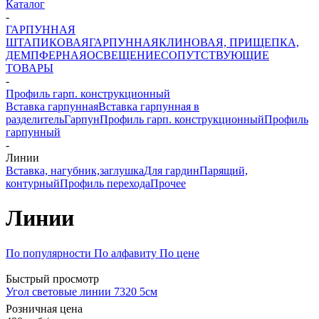
Каталог
-
ГАРПУННАЯ
ШТАПИКОВАЯ
ГАРПУННАЯ
КЛИНОВАЯ, ПРИЩЕПКА,
ДЕМПФЕРНАЯ
ОСВЕЩЕНИЕ
СОПУТСТВУЮЩИЕ
ТОВАРЫ
-
Профиль гарп. конструкционный
Вставка гарпунная
Вставка гарпунная в
разделитель
Гарпун
Профиль гарп. конструкционный
Профиль
гарпунный
-
Линии
Вставка, нагубник,заглушка
Для гардин
Парящий,
контурный
Профиль перехода
Прочее
Линии
По популярности
По алфавиту
По цене
Быстрый просмотр
Угол световые линии 7320 5см
Розничная цена