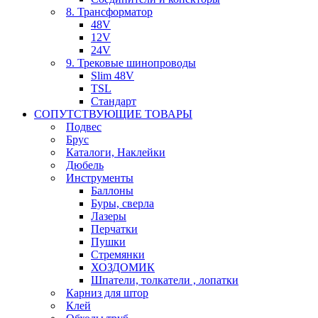
8. Трансформатор
48V
12V
24V
9. Трековые шинопроводы
Slim 48V
TSL
Стандарт
СОПУТСТВУЮЩИЕ ТОВАРЫ
Подвес
Брус
Каталоги, Наклейки
Дюбель
Инструменты
Баллоны
Буры, сверла
Лазеры
Перчатки
Пушки
Стремянки
ХОЗДОМИК
Шпатели, толкатели , лопатки
Карниз для штор
Клей