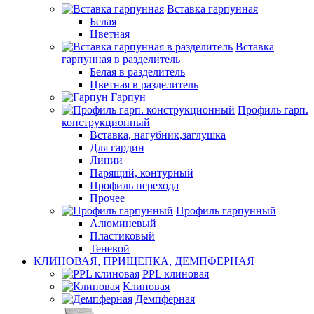
Вставка гарпунная
Белая
Цветная
Вставка
гарпунная в разделитель
Белая в разделитель
Цветная в разделитель
Гарпун
Профиль гарп.
конструкционный
Вставка, нагубник,заглушка
Для гардин
Линии
Парящий, контурный
Профиль перехода
Прочее
Профиль гарпунный
Алюминевый
Пластиковый
Теневой
КЛИНОВАЯ, ПРИЩЕПКА, ДЕМПФЕРНАЯ
PPL клиновая
Клиновая
Демпферная