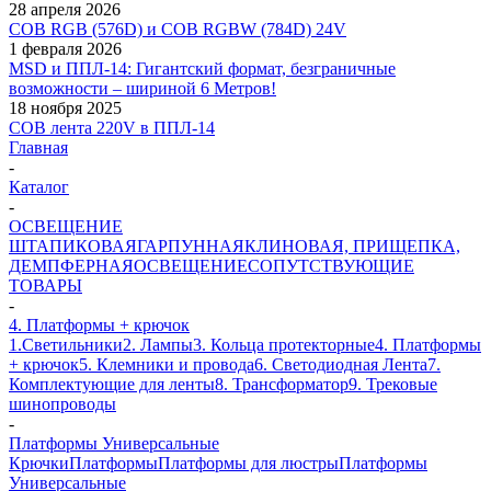
28 апреля 2026
COB RGB (576D) и COB RGBW (784D) 24V
1 февраля 2026
MSD и ППЛ-14: Гигантский формат, безграничные
возможности – шириной 6 Метров!
18 ноября 2025
COB лента 220V в ППЛ-14
Главная
-
Каталог
-
ОСВЕЩЕНИЕ
ШТАПИКОВАЯ
ГАРПУННАЯ
КЛИНОВАЯ, ПРИЩЕПКА,
ДЕМПФЕРНАЯ
ОСВЕЩЕНИЕ
СОПУТСТВУЮЩИЕ
ТОВАРЫ
-
4. Платформы + крючок
1.Светильники
2. Лампы
3. Кольца протекторные
4. Платформы
+ крючок
5. Клемники и провода
6. Светодиодная Лента
7.
Комплектующие для ленты
8. Трансформатор
9. Трековые
шинопроводы
-
Платформы Универсальные
Крючки
Платформы
Платформы для люстры
Платформы
Универсальные