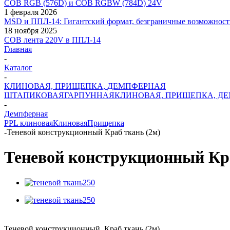
COB RGB (576D) и COB RGBW (784D) 24V
1 февраля 2026
MSD и ППЛ-14: Гигантский формат, безграничные возможност
18 ноября 2025
COB лента 220V в ППЛ-14
Главная
-
Каталог
-
КЛИНОВАЯ, ПРИЩЕПКА, ДЕМПФЕРНАЯ
ШТАПИКОВАЯ
ГАРПУННАЯ
КЛИНОВАЯ, ПРИЩЕПКА, Д
-
Демпферная
PPL клиновая
Клиновая
Прищепка
-
Теневой конструкционный Краб ткань (2м)
Теневой конструкционный Кра
Теневой конструкционный Краб ткань (2м)