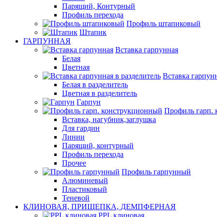
Парящий, Контурный
Профиль перехода
Профиль штапиковый
Штапик
ГАРПУННАЯ
Вставка гарпунная
Белая
Цветная
Вставка гарпунн
Белая в разделитель
Цветная в разделитель
Гарпун
Профиль гарп.
Вставка, нагубник,заглушка
Для гардин
Линии
Парящий, контурный
Профиль перехода
Прочее
Профиль гарпунный
Алюминевый
Пластиковый
Теневой
КЛИНОВАЯ, ПРИЩЕПКА, ДЕМПФЕРНАЯ
PPL клиновая