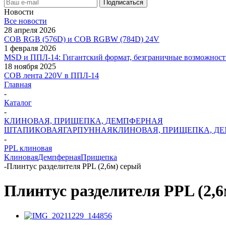
Новости
Все новости
28 апреля 2026
COB RGB (576D) и COB RGBW (784D) 24V
1 февраля 2026
MSD и ППЛ-14: Гигантский формат, безграничные возможност
18 ноября 2025
COB лента 220V в ППЛ-14
Главная
-
Каталог
-
КЛИНОВАЯ, ПРИЩЕПКА, ДЕМПФЕРНАЯ
ШТАПИКОВАЯ
ГАРПУННАЯ
КЛИНОВАЯ, ПРИЩЕПКА, Д
-
PPL клиновая
Клиновая
Демпферная
Прищепка
-
Плинтус разделителя PPL (2,6м) серый
Плинтус разделителя PPL (2,6