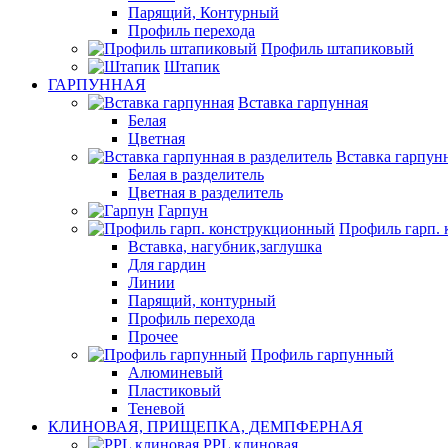
Парящий, Контурный
Профиль перехода
Профиль штапиковый
Штапик
ГАРПУННАЯ
Вставка гарпунная
Белая
Цветная
Вставка гарпунн
Белая в разделитель
Цветная в разделитель
Гарпун
Профиль гарп.
Вставка, нагубник,заглушка
Для гардин
Линии
Парящий, контурный
Профиль перехода
Прочее
Профиль гарпунный
Алюминевый
Пластиковый
Теневой
КЛИНОВАЯ, ПРИЩЕПКА, ДЕМПФЕРНАЯ
PPL клиновая