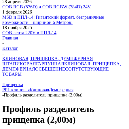
28 апреля 2026
COB RGB (576D) и COB RGBW (784D) 24V
1 февраля 2026
MSD и ППЛ-14: Гигантский формат, безграничные
возможности – шириной 6 Метров!
18 ноября 2025
COB лента 220V в ППЛ-14
Главная
-
Каталог
-
КЛИНОВАЯ, ПРИЩЕПКА, ДЕМПФЕРНАЯ
ШТАПИКОВАЯ
ГАРПУННАЯ
КЛИНОВАЯ, ПРИЩЕПКА,
ДЕМПФЕРНАЯ
ОСВЕЩЕНИЕ
СОПУТСТВУЮЩИЕ
ТОВАРЫ
-
Прищепка
PPL клиновая
Клиновая
Демпферная
-
Профиль разделитель прищепка (2,00м)
Профиль разделитель
прищепка (2,00м)