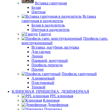
Вставка гарпунная
Белая
Цветная
Вставка
гарпунная в разделитель
Белая в разделитель
Цветная в разделитель
Гарпун
Профиль гарп.
конструкционный
Вставка, нагубник,заглушка
Для гардин
Линии
Парящий, контурный
Профиль перехода
Прочее
Профиль гарпунный
Алюминевый
Пластиковый
Теневой
КЛИНОВАЯ, ПРИЩЕПКА, ДЕМПФЕРНАЯ
PPL клиновая
Клиновая
Демпферная
Прищепка