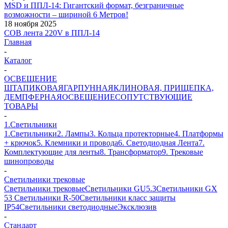
MSD и ППЛ-14: Гигантский формат, безграничные
возможности – шириной 6 Метров!
18 ноября 2025
COB лента 220V в ППЛ-14
Главная
-
Каталог
-
ОСВЕЩЕНИЕ
ШТАПИКОВАЯ
ГАРПУННАЯ
КЛИНОВАЯ, ПРИЩЕПКА,
ДЕМПФЕРНАЯ
ОСВЕЩЕНИЕ
СОПУТСТВУЮЩИЕ
ТОВАРЫ
-
1.Светильники
1.Светильники
2. Лампы
3. Кольца протекторные
4. Платформы
+ крючок
5. Клемники и провода
6. Светодиодная Лента
7.
Комплектующие для ленты
8. Трансформатор
9. Трековые
шинопроводы
-
Светильники трековые
Светильники трековые
Светильники GU5.3
Светильники GX
53
Светильники R-50
Светильники класс защиты
IP54
Светильники светодиодные
Эксклюзив
-
Стандарт