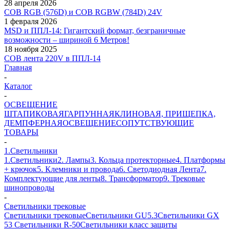
28 апреля 2026
COB RGB (576D) и COB RGBW (784D) 24V
1 февраля 2026
MSD и ППЛ-14: Гигантский формат, безграничные
возможности – шириной 6 Метров!
18 ноября 2025
COB лента 220V в ППЛ-14
Главная
-
Каталог
-
ОСВЕЩЕНИЕ
ШТАПИКОВАЯ
ГАРПУННАЯ
КЛИНОВАЯ, ПРИЩЕПКА,
ДЕМПФЕРНАЯ
ОСВЕЩЕНИЕ
СОПУТСТВУЮЩИЕ
ТОВАРЫ
-
1.Светильники
1.Светильники
2. Лампы
3. Кольца протекторные
4. Платформы
+ крючок
5. Клемники и провода
6. Светодиодная Лента
7.
Комплектующие для ленты
8. Трансформатор
9. Трековые
шинопроводы
-
Светильники трековые
Светильники трековые
Светильники GU5.3
Светильники GX
53
Светильники R-50
Светильники класс защиты