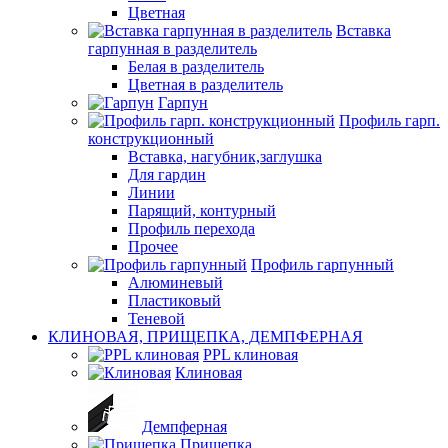
Цветная
Вставка
гарпунная в разделитель
Белая в разделитель
Цветная в разделитель
Гарпун
Профиль гарп.
конструкционный
Вставка, нагубник,заглушка
Для гардин
Линии
Парящий, контурный
Профиль перехода
Прочее
Профиль гарпунный
Алюминевый
Пластиковый
Теневой
КЛИНОВАЯ, ПРИЩЕПКА, ДЕМПФЕРНАЯ
PPL клиновая
Клиновая
Демпферная
Прищепка