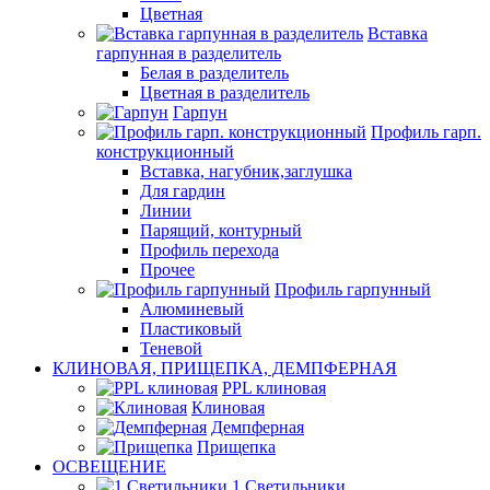
Цветная
Вставка
гарпунная в разделитель
Белая в разделитель
Цветная в разделитель
Гарпун
Профиль гарп.
конструкционный
Вставка, нагубник,заглушка
Для гардин
Линии
Парящий, контурный
Профиль перехода
Прочее
Профиль гарпунный
Алюминевый
Пластиковый
Теневой
КЛИНОВАЯ, ПРИЩЕПКА, ДЕМПФЕРНАЯ
PPL клиновая
Клиновая
Демпферная
Прищепка
ОСВЕЩЕНИЕ
1.Светильники