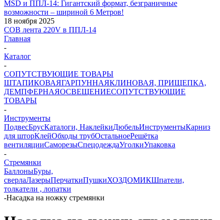
MSD и ППЛ-14: Гигантский формат, безграничные
возможности – шириной 6 Метров!
18 ноября 2025
COB лента 220V в ППЛ-14
Главная
-
Каталог
-
СОПУТСТВУЮЩИЕ ТОВАРЫ
ШТАПИКОВАЯ
ГАРПУННАЯ
КЛИНОВАЯ, ПРИЩЕПКА,
ДЕМПФЕРНАЯ
ОСВЕЩЕНИЕ
СОПУТСТВУЮЩИЕ
ТОВАРЫ
-
Инструменты
Подвес
Брус
Каталоги, Наклейки
Дюбель
Инструменты
Карниз
для штор
Клей
Обходы труб
Остальное
Решётка
вентиляции
Саморезы
Спецодежда
Уголки
Упаковка
-
Стремянки
Баллоны
Буры,
сверла
Лазеры
Перчатки
Пушки
ХОЗДОМИК
Шпатели,
толкатели , лопатки
-
Насадка на ножку стремянки