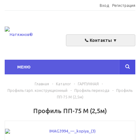
Вход
Регистрация
📞 Контакты ▼
МЕНЮ
Главная
-
Каталог
-
ГАРПУННАЯ
-
Профиль гарп. конструкционный
-
Профиль перехода
-
Профиль
ПП-75 М (2,5м)
Профиль ПП-75 М (2,5м)