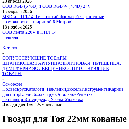
28 апреля 2026
COB RGB (576D) и COB RGBW (784D) 24V
1 февраля 2026
MSD и ППЛ-14: Гигантский формат, безграничные
возможности – шириной 6 Метров!
18 ноября 2025
COB лента 220V в ППЛ-14
Главная
-
Каталог
-
СОПУТСТВУЮЩИЕ ТОВАРЫ
ШТАПИКОВАЯ
ГАРПУННАЯ
КЛИНОВАЯ, ПРИЩЕПКА,
ДЕМПФЕРНАЯ
ОСВЕЩЕНИЕ
СОПУТСТВУЮЩИЕ
ТОВАРЫ
-
Саморезы
Подвес
Брус
Каталоги, Наклейки
Дюбель
Инструменты
Карниз
для штор
Клей
Обходы труб
Остальное
Решётка
вентиляции
Спецодежда
Уголки
Упаковка
-
Гвозди для Тоя 22мм кованые
Гвозди для Тоя 22мм кованые