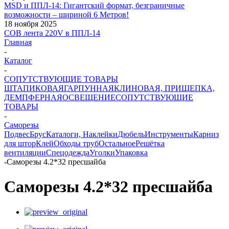
MSD и ППЛ-14: Гигантский формат, безграничные
возможности – шириной 6 Метров!
18 ноября 2025
COB лента 220V в ППЛ-14
Главная
-
Каталог
-
СОПУТСТВУЮЩИЕ ТОВАРЫ
ШТАПИКОВАЯ
ГАРПУННАЯ
КЛИНОВАЯ, ПРИЩЕПКА,
ДЕМПФЕРНАЯ
ОСВЕЩЕНИЕ
СОПУТСТВУЮЩИЕ
ТОВАРЫ
-
Саморезы
Подвес
Брус
Каталоги, Наклейки
Дюбель
Инструменты
Карниз
для штор
Клей
Обходы труб
Остальное
Решётка
вентиляции
Спецодежда
Уголки
Упаковка
-
Саморезы 4.2*32 пресшайба
Саморезы 4.2*32 пресшайба