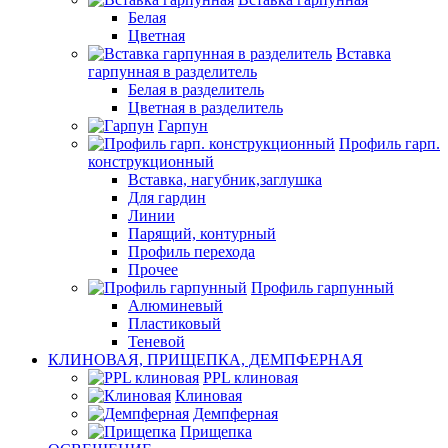
Белая
Цветная
Вставка
гарпунная в разделитель
Белая в разделитель
Цветная в разделитель
Гарпун
Профиль гарп.
конструкционный
Вставка, нагубник,заглушка
Для гардин
Линии
Парящий, контурный
Профиль перехода
Прочее
Профиль гарпунный
Алюминевый
Пластиковый
Теневой
КЛИНОВАЯ, ПРИЩЕПКА, ДЕМПФЕРНАЯ
PPL клиновая
Клиновая
Демпферная
Прищепка