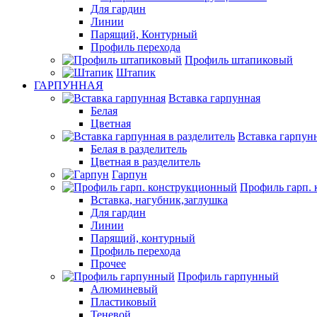
Для гардин
Линии
Парящий, Контурный
Профиль перехода
Профиль штапиковый
Штапик
ГАРПУННАЯ
Вставка гарпунная
Белая
Цветная
Вставка гарпунн
Белая в разделитель
Цветная в разделитель
Гарпун
Профиль гарп.
Вставка, нагубник,заглушка
Для гардин
Линии
Парящий, контурный
Профиль перехода
Прочее
Профиль гарпунный
Алюминевый
Пластиковый
Теневой