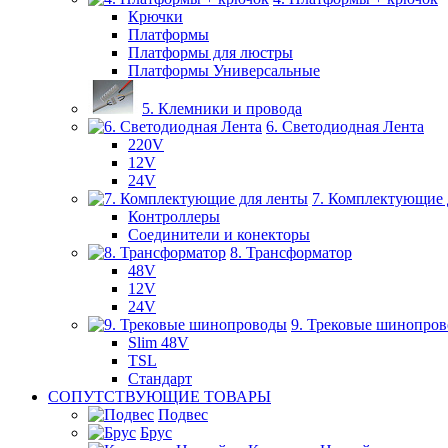
Крючки
Платформы
Платформы для люстры
Платформы Универсальные
5. Клемники и провода
6. Светодиодная Лента
220V
12V
24V
7. Комплектующие 
Контроллеры
Соединители и конекторы
8. Трансформатор
48V
12V
24V
9. Трековые шинопро
Slim 48V
TSL
Стандарт
СОПУТСТВУЮЩИЕ ТОВАРЫ
Подвес
Брус