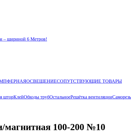
и – шириной 6 Метров!
ЕМПФЕРНАЯ
ОСВЕЩЕНИЕ
СОПУТСТВУЮЩИЕ ТОВАРЫ
я штор
Клей
Обходы труб
Остальное
Решётка вентиляции
Саморез
/магнитная 100-200 №10