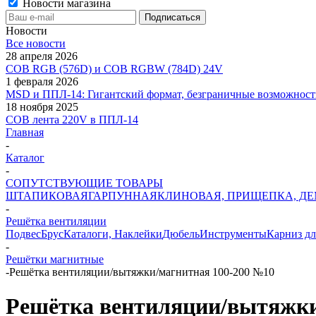
Новости магазина
Новости
Все новости
28 апреля 2026
COB RGB (576D) и COB RGBW (784D) 24V
1 февраля 2026
MSD и ППЛ-14: Гигантский формат, безграничные возможност
18 ноября 2025
COB лента 220V в ППЛ-14
Главная
-
Каталог
-
СОПУТСТВУЮЩИЕ ТОВАРЫ
ШТАПИКОВАЯ
ГАРПУННАЯ
КЛИНОВАЯ, ПРИЩЕПКА, Д
-
Решётка вентиляции
Подвес
Брус
Каталоги, Наклейки
Дюбель
Инструменты
Карниз дл
-
Решётки магнитные
-
Решётка вентиляции/вытяжки/магнитная 100-200 №10
Решётка вентиляции/вытяжки