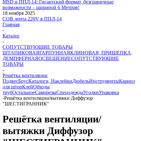
MSD и ППЛ-14: Гигантский формат, безграничные
возможности – шириной 6 Метров!
18 ноября 2025
COB лента 220V в ППЛ-14
Главная
-
Каталог
-
СОПУТСТВУЮЩИЕ ТОВАРЫ
ШТАПИКОВАЯ
ГАРПУННАЯ
КЛИНОВАЯ, ПРИЩЕПКА,
ДЕМПФЕРНАЯ
ОСВЕЩЕНИЕ
СОПУТСТВУЮЩИЕ
ТОВАРЫ
-
Решётка вентиляции
Подвес
Брус
Каталоги, Наклейки
Дюбель
Инструменты
Карниз
для штор
Клей
Обходы
труб
Остальное
Саморезы
Спецодежда
Уголки
Упаковка
-
Решётка вентиляции/вытяжки Диффузор
"ШЕСТИГРАННИК"
Решётка вентиляции/
вытяжки Диффузор