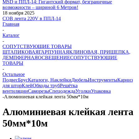
MSD и ППЛ-14: Гигантский формат, безграничные
возможности – шириной 6 Метров!
18 ноября 2025
COB лента 220V в ППЛ-14
Главная
-
Каталог
-
СОПУТСТВУЮЩИЕ ТОВАРЫ
ШТАПИКОВАЯ
ГАРПУННАЯ
КЛИНОВАЯ, ПРИЩЕПКА,
ДЕМПФЕРНАЯ
ОСВЕЩЕНИЕ
СОПУТСТВУЮЩИЕ
ТОВАРЫ
-
Остальное
Подвес
Брус
Каталоги, Наклейки
Дюбель
Инструменты
Карниз
для штор
Клей
Обходы труб
Решётка
вентиляции
Саморезы
Спецодежда
Уголки
Упаковка
-
Алюминиевая клейкая лента 50мм*10м
Алюминиевая клейкая лента
50мм*10м