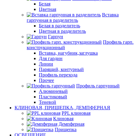
Белая
Цветная
Вставка
гарпунная в разделитель
Белая в разделитель
Цветная в разделитель
Гарпун
Профиль гарп.
конструкционный
Вставка, нагубник,заглушка
Для гардин
Линии
Парящий, контурный
Профиль перехода
Прочее
Профиль гарпунный
Алюминевый
Пластиковый
Теневой
КЛИНОВАЯ, ПРИЩЕПКА, ДЕМПФЕРНАЯ
PPL клиновая
Клиновая
Демпферная
Прищепка
ОСВЕЩЕНИЕ