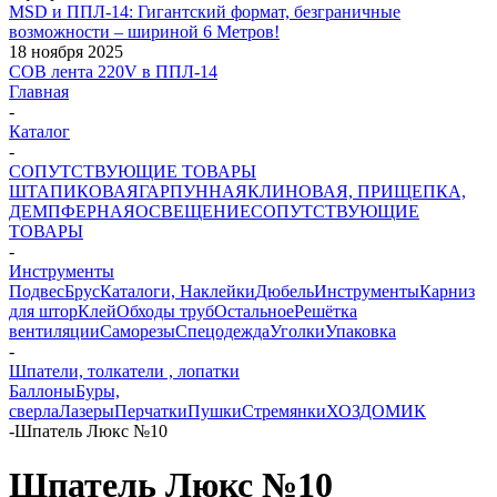
MSD и ППЛ-14: Гигантский формат, безграничные
возможности – шириной 6 Метров!
18 ноября 2025
COB лента 220V в ППЛ-14
Главная
-
Каталог
-
СОПУТСТВУЮЩИЕ ТОВАРЫ
ШТАПИКОВАЯ
ГАРПУННАЯ
КЛИНОВАЯ, ПРИЩЕПКА,
ДЕМПФЕРНАЯ
ОСВЕЩЕНИЕ
СОПУТСТВУЮЩИЕ
ТОВАРЫ
-
Инструменты
Подвес
Брус
Каталоги, Наклейки
Дюбель
Инструменты
Карниз
для штор
Клей
Обходы труб
Остальное
Решётка
вентиляции
Саморезы
Спецодежда
Уголки
Упаковка
-
Шпатели, толкатели , лопатки
Баллоны
Буры,
сверла
Лазеры
Перчатки
Пушки
Стремянки
ХОЗДОМИК
-
Шпатель Люкс №10
Шпатель Люкс №10