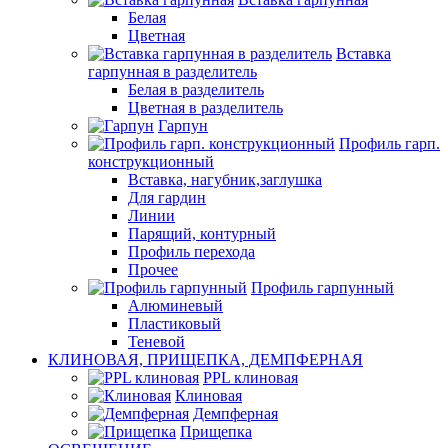
Белая
Цветная
Вставка
гарпунная в разделитель
Белая в разделитель
Цветная в разделитель
Гарпун
Профиль гарп.
конструкционный
Вставка, нагубник,заглушка
Для гардин
Линии
Парящий, контурный
Профиль перехода
Прочее
Профиль гарпунный
Алюминевый
Пластиковый
Теневой
КЛИНОВАЯ, ПРИЩЕПКА, ДЕМПФЕРНАЯ
PPL клиновая
Клиновая
Демпферная
Прищепка