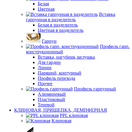
Белая
Цветная
Вставка
гарпунная в разделитель
Белая в разделитель
Цветная в разделитель
Гарпун
Профиль гарп.
конструкционный
Вставка, нагубник,заглушка
Для гардин
Линии
Парящий, контурный
Профиль перехода
Прочее
Профиль гарпунный
Алюминевый
Пластиковый
Теневой
КЛИНОВАЯ, ПРИЩЕПКА, ДЕМПФЕРНАЯ
PPL клиновая
Клиновая