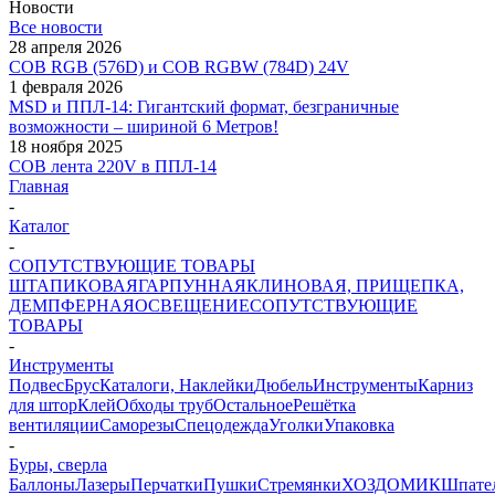
Новости
Все новости
28 апреля 2026
COB RGB (576D) и COB RGBW (784D) 24V
1 февраля 2026
MSD и ППЛ-14: Гигантский формат, безграничные
возможности – шириной 6 Метров!
18 ноября 2025
COB лента 220V в ППЛ-14
Главная
-
Каталог
-
СОПУТСТВУЮЩИЕ ТОВАРЫ
ШТАПИКОВАЯ
ГАРПУННАЯ
КЛИНОВАЯ, ПРИЩЕПКА,
ДЕМПФЕРНАЯ
ОСВЕЩЕНИЕ
СОПУТСТВУЮЩИЕ
ТОВАРЫ
-
Инструменты
Подвес
Брус
Каталоги, Наклейки
Дюбель
Инструменты
Карниз
для штор
Клей
Обходы труб
Остальное
Решётка
вентиляции
Саморезы
Спецодежда
Уголки
Упаковка
-
Буры, сверла
Баллоны
Лазеры
Перчатки
Пушки
Стремянки
ХОЗДОМИК
Шпате