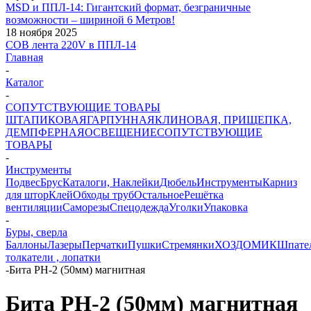
MSD и ППЛ-14: Гигантский формат, безграничные
возможности – шириной 6 Метров!
18 ноября 2025
COB лента 220V в ППЛ-14
Главная
-
Каталог
-
СОПУТСТВУЮЩИЕ ТОВАРЫ
ШТАПИКОВАЯ
ГАРПУННАЯ
КЛИНОВАЯ, ПРИЩЕПКА,
ДЕМПФЕРНАЯ
ОСВЕЩЕНИЕ
СОПУТСТВУЮЩИЕ
ТОВАРЫ
-
Инструменты
Подвес
Брус
Каталоги, Наклейки
Дюбель
Инструменты
Карниз
для штор
Клей
Обходы труб
Остальное
Решётка
вентиляции
Саморезы
Спецодежда
Уголки
Упаковка
-
Буры, сверла
Баллоны
Лазеры
Перчатки
Пушки
Стремянки
ХОЗДОМИК
Шпате
толкатели , лопатки
-
Бита РН-2 (50мм) магнитная
Бита РН-2 (50мм) магнитная