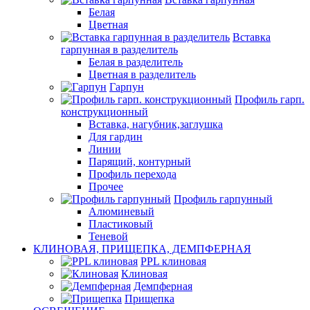
Белая
Цветная
Вставка
гарпунная в разделитель
Белая в разделитель
Цветная в разделитель
Гарпун
Профиль гарп.
конструкционный
Вставка, нагубник,заглушка
Для гардин
Линии
Парящий, контурный
Профиль перехода
Прочее
Профиль гарпунный
Алюминевый
Пластиковый
Теневой
КЛИНОВАЯ, ПРИЩЕПКА, ДЕМПФЕРНАЯ
PPL клиновая
Клиновая
Демпферная
Прищепка