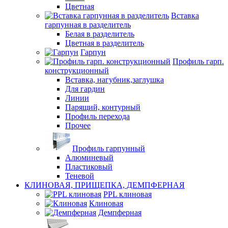
Цветная
Вставка
гарпунная в разделитель
Белая в разделитель
Цветная в разделитель
Гарпун
Профиль гарп.
конструкционный
Вставка, нагубник,заглушка
Для гардин
Линии
Парящий, контурный
Профиль перехода
Прочее
Профиль гарпунный
Алюминевый
Пластиковый
Теневой
КЛИНОВАЯ, ПРИЩЕПКА, ДЕМПФЕРНАЯ
PPL клиновая
Клиновая
Демпферная