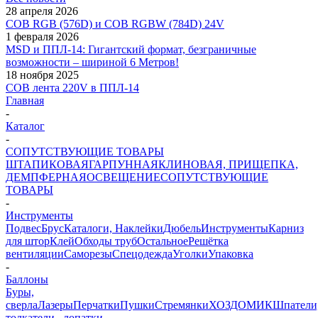
28 апреля 2026
COB RGB (576D) и COB RGBW (784D) 24V
1 февраля 2026
MSD и ППЛ-14: Гигантский формат, безграничные
возможности – шириной 6 Метров!
18 ноября 2025
COB лента 220V в ППЛ-14
Главная
-
Каталог
-
СОПУТСТВУЮЩИЕ ТОВАРЫ
ШТАПИКОВАЯ
ГАРПУННАЯ
КЛИНОВАЯ, ПРИЩЕПКА,
ДЕМПФЕРНАЯ
ОСВЕЩЕНИЕ
СОПУТСТВУЮЩИЕ
ТОВАРЫ
-
Инструменты
Подвес
Брус
Каталоги, Наклейки
Дюбель
Инструменты
Карниз
для штор
Клей
Обходы труб
Остальное
Решётка
вентиляции
Саморезы
Спецодежда
Уголки
Упаковка
-
Баллоны
Буры,
сверла
Лазеры
Перчатки
Пушки
Стремянки
ХОЗДОМИК
Шпатели
толкатели , лопатки