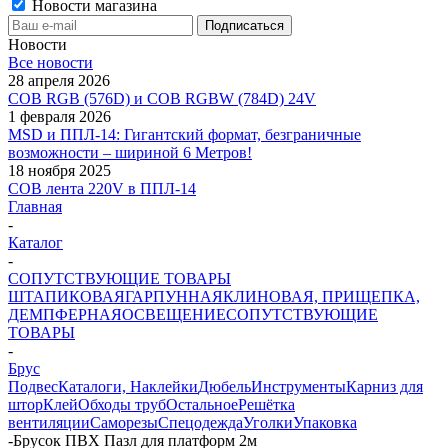
Новости магазина
Новости
Все новости
28 апреля 2026
COB RGB (576D) и COB RGBW (784D) 24V
1 февраля 2026
MSD и ППЛ-14: Гигантский формат, безграничные
возможности – шириной 6 Метров!
18 ноября 2025
COB лента 220V в ППЛ-14
Главная
-
Каталог
-
СОПУТСТВУЮЩИЕ ТОВАРЫ
ШТАПИКОВАЯ
ГАРПУННАЯ
КЛИНОВАЯ, ПРИЩЕПКА,
ДЕМПФЕРНАЯ
ОСВЕЩЕНИЕ
СОПУТСТВУЮЩИЕ
ТОВАРЫ
-
Брус
Подвес
Каталоги, Наклейки
Дюбель
Инструменты
Карниз для
штор
Клей
Обходы труб
Остальное
Решётка
вентиляции
Саморезы
Спецодежда
Уголки
Упаковка
-
Брусок ПВХ Пазл для платформ 2м