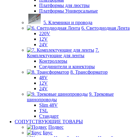
Платформы для люстры
Платформы Универсальные
5. Клемники и провода
6. Светодиодная Лента
220V
12V
24V
7.
Комплектующие для ленты
Контроллеры
Соединители и конекторы
8. Трансформатор
48V
12V
24V
9. Трековые
шинопроводы
Slim 48V
TSL
Стандарт
СОПУТСТВУЮЩИЕ ТОВАРЫ
Подвес
Брус