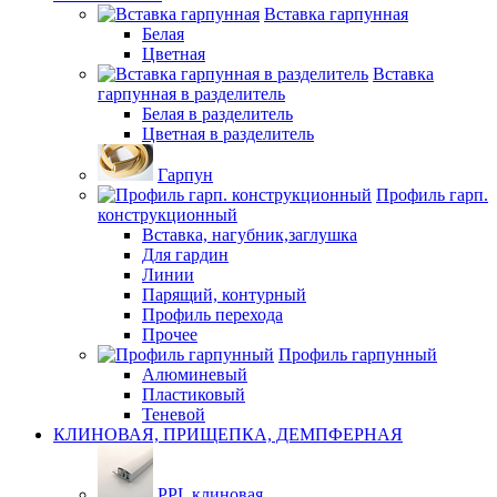
Вставка гарпунная
Белая
Цветная
Вставка
гарпунная в разделитель
Белая в разделитель
Цветная в разделитель
Гарпун
Профиль гарп.
конструкционный
Вставка, нагубник,заглушка
Для гардин
Линии
Парящий, контурный
Профиль перехода
Прочее
Профиль гарпунный
Алюминевый
Пластиковый
Теневой
КЛИНОВАЯ, ПРИЩЕПКА, ДЕМПФЕРНАЯ
PPL клиновая