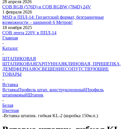
28 апреля 2026
COB RGB (576D) и COB RGBW (784D) 24V
1 февраля 2026
MSD и ППЛ-14: Гигантский формат, безграничные
возможности – шириной 6 Метров!
18 ноября 2025
COB лента 220V в ППЛ-14
Главная
-
Каталог
-
ШТАПИКОВАЯ
ШТАПИКОВАЯ
ГАРПУННАЯ
КЛИНОВАЯ, ПРИЩЕПКА,
ДЕМПФЕРНАЯ
ОСВЕЩЕНИЕ
СОПУТСТВУЮЩИЕ
ТОВАРЫ
-
Вставка
Вставка
Профиль штап. конструкционный
Профиль
штапиковый
Штапик
-
Белая
Цветная
-
Вставка штапик. гибкая KL-2 (коробка 150м.п.)