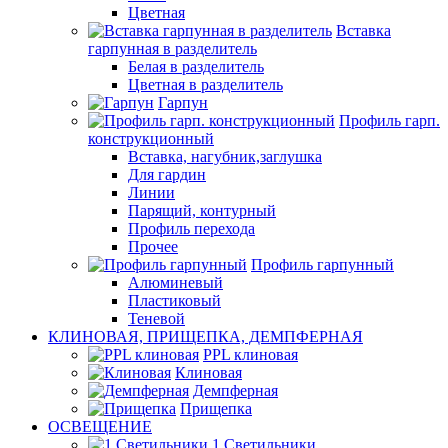
Цветная
Вставка
гарпунная в разделитель
Белая в разделитель
Цветная в разделитель
Гарпун
Профиль гарп.
конструкционный
Вставка, нагубник,заглушка
Для гардин
Линии
Парящий, контурный
Профиль перехода
Прочее
Профиль гарпунный
Алюминевый
Пластиковый
Теневой
КЛИНОВАЯ, ПРИЩЕПКА, ДЕМПФЕРНАЯ
PPL клиновая
Клиновая
Демпферная
Прищепка
ОСВЕЩЕНИЕ
1.Светильники