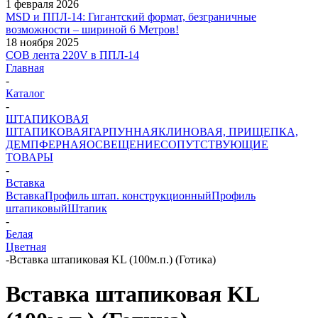
1 февраля 2026
MSD и ППЛ-14: Гигантский формат, безграничные
возможности – шириной 6 Метров!
18 ноября 2025
COB лента 220V в ППЛ-14
Главная
-
Каталог
-
ШТАПИКОВАЯ
ШТАПИКОВАЯ
ГАРПУННАЯ
КЛИНОВАЯ, ПРИЩЕПКА,
ДЕМПФЕРНАЯ
ОСВЕЩЕНИЕ
СОПУТСТВУЮЩИЕ
ТОВАРЫ
-
Вставка
Вставка
Профиль штап. конструкционный
Профиль
штапиковый
Штапик
-
Белая
Цветная
-
Вставка штапиковая KL (100м.п.) (Готика)
Вставка штапиковая KL