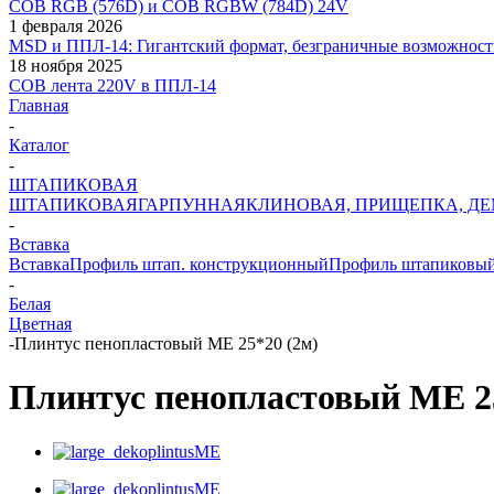
COB RGB (576D) и COB RGBW (784D) 24V
1 февраля 2026
MSD и ППЛ-14: Гигантский формат, безграничные возможност
18 ноября 2025
COB лента 220V в ППЛ-14
Главная
-
Каталог
-
ШТАПИКОВАЯ
ШТАПИКОВАЯ
ГАРПУННАЯ
КЛИНОВАЯ, ПРИЩЕПКА, Д
-
Вставка
Вставка
Профиль штап. конструкционный
Профиль штапиковы
-
Белая
Цветная
-
Плинтус пенопластовый МЕ 25*20 (2м)
Плинтус пенопластовый МЕ 25