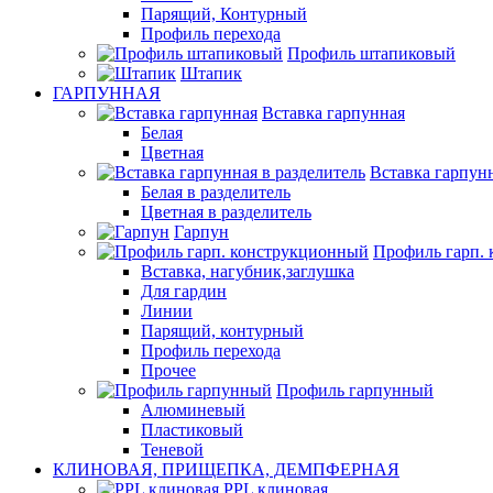
Парящий, Контурный
Профиль перехода
Профиль штапиковый
Штапик
ГАРПУННАЯ
Вставка гарпунная
Белая
Цветная
Вставка гарпунн
Белая в разделитель
Цветная в разделитель
Гарпун
Профиль гарп.
Вставка, нагубник,заглушка
Для гардин
Линии
Парящий, контурный
Профиль перехода
Прочее
Профиль гарпунный
Алюминевый
Пластиковый
Теневой
КЛИНОВАЯ, ПРИЩЕПКА, ДЕМПФЕРНАЯ
PPL клиновая