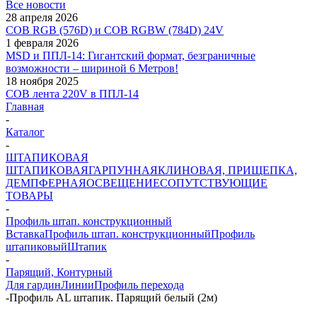
Все новости
28 апреля 2026
COB RGB (576D) и COB RGBW (784D) 24V
1 февраля 2026
MSD и ППЛ-14: Гигантский формат, безграничные
возможности – шириной 6 Метров!
18 ноября 2025
COB лента 220V в ППЛ-14
Главная
-
Каталог
-
ШТАПИКОВАЯ
ШТАПИКОВАЯ
ГАРПУННАЯ
КЛИНОВАЯ, ПРИЩЕПКА,
ДЕМПФЕРНАЯ
ОСВЕЩЕНИЕ
СОПУТСТВУЮЩИЕ
ТОВАРЫ
-
Профиль штап. конструкционный
Вставка
Профиль штап. конструкционный
Профиль
штапиковый
Штапик
-
Парящий, Контурный
Для гардин
Линии
Профиль перехода
-
Профиль AL штапик. Парящий белый (2м)