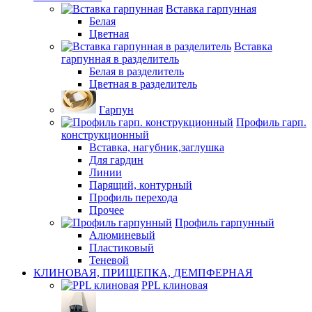
Вставка гарпунная
Белая
Цветная
Вставка
гарпунная в разделитель
Белая в разделитель
Цветная в разделитель
Гарпун
Профиль гарп.
конструкционный
Вставка, нагубник,заглушка
Для гардин
Линии
Парящий, контурный
Профиль перехода
Прочее
Профиль гарпунный
Алюминевый
Пластиковый
Теневой
КЛИНОВАЯ, ПРИЩЕПКА, ДЕМПФЕРНАЯ
PPL клиновая