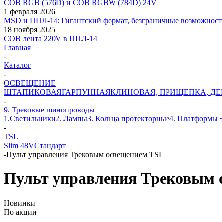
COB RGB (576D) и COB RGBW (784D) 24V
1 февраля 2026
MSD и ППЛ-14: Гигантский формат, безграничные возможност
18 ноября 2025
COB лента 220V в ППЛ-14
Главная
-
Каталог
-
ОСВЕЩЕНИЕ
ШТАПИКОВАЯ
ГАРПУННАЯ
КЛИНОВАЯ, ПРИЩЕПКА, Д
-
9. Трековые шинопроводы
1.Светильники
2. Лампы
3. Кольца протекторные
4. Платформы 
-
TSL
Slim 48V
Стандарт
-
Пульт управления Трековым освещением TSL
Пульт управления Трековым 
Новинки
По акции