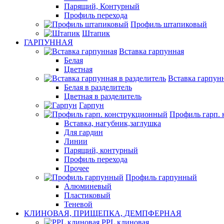
Парящий, Контурный
Профиль перехода
Профиль штапиковый
Штапик
ГАРПУННАЯ
Вставка гарпунная
Белая
Цветная
Вставка гарпунн
Белая в разделитель
Цветная в разделитель
Гарпун
Профиль гарп.
Вставка, нагубник,заглушка
Для гардин
Линии
Парящий, контурный
Профиль перехода
Прочее
Профиль гарпунный
Алюминевый
Пластиковый
Теневой
КЛИНОВАЯ, ПРИЩЕПКА, ДЕМПФЕРНАЯ
PPL клиновая