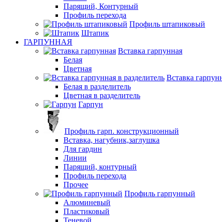
Парящий, Контурный
Профиль перехода
Профиль штапиковый
Штапик
ГАРПУННАЯ
Вставка гарпунная
Белая
Цветная
Вставка гарпунн
Белая в разделитель
Цветная в разделитель
Гарпун
Профиль гарп. конструкционный
Вставка, нагубник,заглушка
Для гардин
Линии
Парящий, контурный
Профиль перехода
Прочее
Профиль гарпунный
Алюминевый
Пластиковый
Теневой