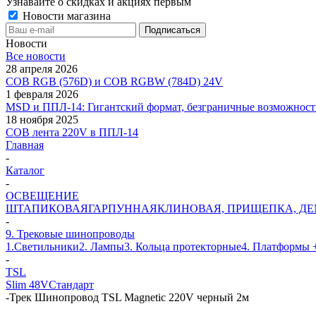
Узнавайте о скидках и акциях первым
Новости магазина
Новости
Все новости
28 апреля 2026
COB RGB (576D) и COB RGBW (784D) 24V
1 февраля 2026
MSD и ППЛ-14: Гигантский формат, безграничные возможност
18 ноября 2025
COB лента 220V в ППЛ-14
Главная
-
Каталог
-
ОСВЕЩЕНИЕ
ШТАПИКОВАЯ
ГАРПУННАЯ
КЛИНОВАЯ, ПРИЩЕПКА, Д
-
9. Трековые шинопроводы
1.Светильники
2. Лампы
3. Кольца протекторные
4. Платформы 
-
TSL
Slim 48V
Стандарт
-
Трек Шинопровод TSL Magnetic 220V черный 2м