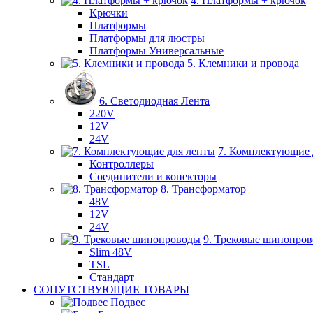
4. Платформы + крючок
Крючки
Платформы
Платформы для люстры
Платформы Универсальные
5. Клемники и провода
6. Светодиодная Лента
220V
12V
24V
7. Комплектующие 
Контроллеры
Соединители и конекторы
8. Трансформатор
48V
12V
24V
9. Трековые шинопро
Slim 48V
TSL
Стандарт
СОПУТСТВУЮЩИЕ ТОВАРЫ
Подвес