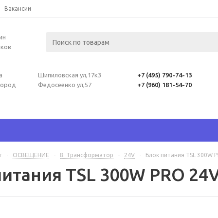
Вакансии
ин
лков
а
Шипиловская ул,17к3
+7 (495) 790-74-13
город
Федосеенко ул,57
+7 (960) 181-54-70
г
-
ОСВЕЩЕНИЕ
-
8. Трансформатор
-
24V
-
Блок питания TSL 300W 
питания TSL 300W PRO 24