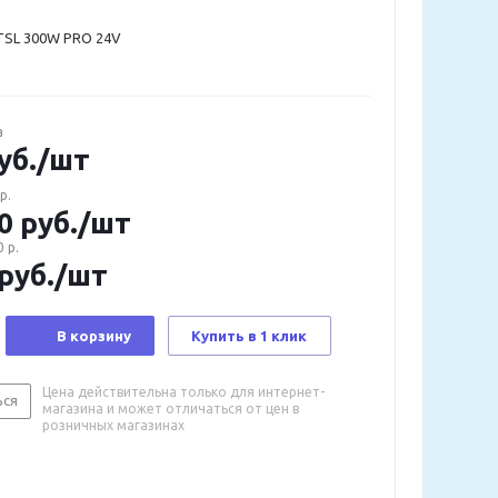
TSL 300W PRO 24V
а
уб.
/шт
р.
0
руб.
/шт
 р.
руб.
/шт
В корзину
Купить в 1 клик
Цена действительна только для интернет-
ься
магазина и может отличаться от цен в
розничных магазинах