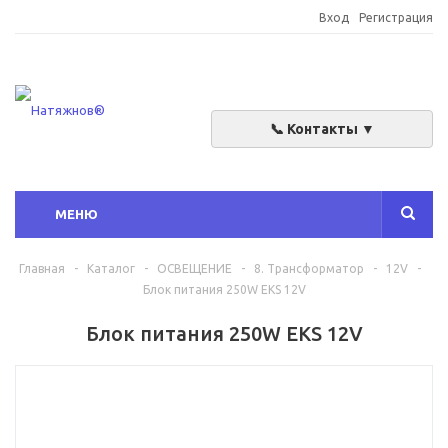
Вход
Регистрация
📞 Контакты ▼
МЕНЮ
Главная
-
Каталог
-
ОСВЕЩЕНИЕ
-
8. Трансформатор
-
12V
-
Блок питания 250W EKS 12V
Блок питания 250W EKS 12V