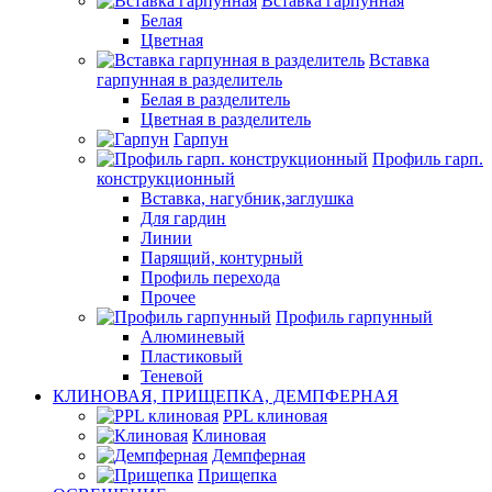
Вставка гарпунная
Белая
Цветная
Вставка
гарпунная в разделитель
Белая в разделитель
Цветная в разделитель
Гарпун
Профиль гарп.
конструкционный
Вставка, нагубник,заглушка
Для гардин
Линии
Парящий, контурный
Профиль перехода
Прочее
Профиль гарпунный
Алюминевый
Пластиковый
Теневой
КЛИНОВАЯ, ПРИЩЕПКА, ДЕМПФЕРНАЯ
PPL клиновая
Клиновая
Демпферная
Прищепка