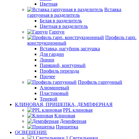
Цветная
Вставка
гарпунная в разделитель
Белая в разделитель
Цветная в разделитель
Гарпун
Профиль гарп.
конструкционный
Вставка, нагубник,заглушка
Для гардин
Линии
Парящий, контурный
Профиль перехода
Прочее
Профиль гарпунный
Алюминевый
Пластиковый
Теневой
КЛИНОВАЯ, ПРИЩЕПКА, ДЕМПФЕРНАЯ
PPL клиновая
Клиновая
Демпферная
Прищепка
ОСВЕЩЕНИЕ
1.Светильники