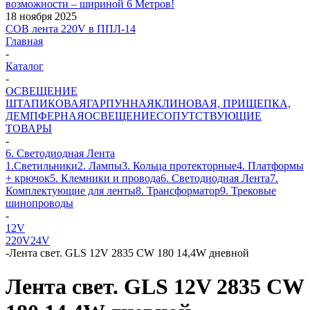
возможности – шириной 6 Метров!
18 ноября 2025
COB лента 220V в ППЛ-14
Главная
-
Каталог
-
ОСВЕЩЕНИЕ
ШТАПИКОВАЯ
ГАРПУННАЯ
КЛИНОВАЯ, ПРИЩЕПКА,
ДЕМПФЕРНАЯ
ОСВЕЩЕНИЕ
СОПУТСТВУЮЩИЕ
ТОВАРЫ
-
6. Светодиодная Лента
1.Светильники
2. Лампы
3. Кольца протекторные
4. Платформы
+ крючок
5. Клемники и провода
6. Светодиодная Лента
7.
Комплектующие для ленты
8. Трансформатор
9. Трековые
шинопроводы
-
12V
220V
24V
-
Лента свет. GLS 12V 2835 CW 180 14,4W дневной
Лента свет. GLS 12V 2835 CW