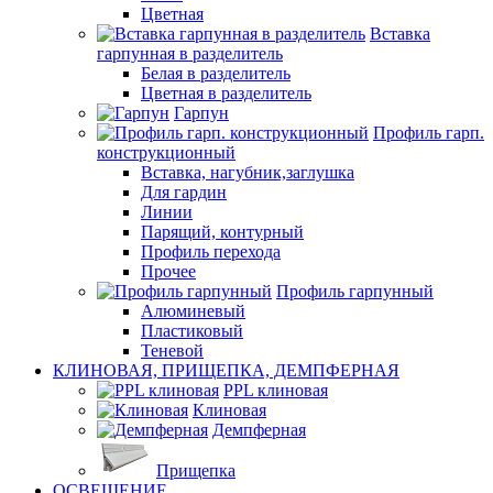
Цветная
Вставка
гарпунная в разделитель
Белая в разделитель
Цветная в разделитель
Гарпун
Профиль гарп.
конструкционный
Вставка, нагубник,заглушка
Для гардин
Линии
Парящий, контурный
Профиль перехода
Прочее
Профиль гарпунный
Алюминевый
Пластиковый
Теневой
КЛИНОВАЯ, ПРИЩЕПКА, ДЕМПФЕРНАЯ
PPL клиновая
Клиновая
Демпферная
Прищепка
ОСВЕЩЕНИЕ