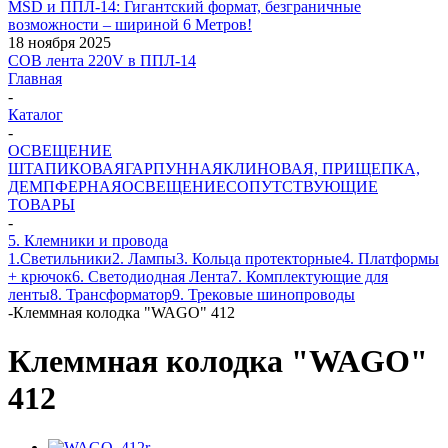
MSD и ППЛ-14: Гигантский формат, безграничные
возможности – шириной 6 Метров!
18 ноября 2025
COB лента 220V в ППЛ-14
Главная
-
Каталог
-
ОСВЕЩЕНИЕ
ШТАПИКОВАЯ
ГАРПУННАЯ
КЛИНОВАЯ, ПРИЩЕПКА,
ДЕМПФЕРНАЯ
ОСВЕЩЕНИЕ
СОПУТСТВУЮЩИЕ
ТОВАРЫ
-
5. Клемники и провода
1.Светильники
2. Лампы
3. Кольца протекторные
4. Платформы
+ крючок
6. Светодиодная Лента
7. Комплектующие для
ленты
8. Трансформатор
9. Трековые шинопроводы
-
Клеммная колодка "WAGO" 412
Клеммная колодка "WAGO"
412