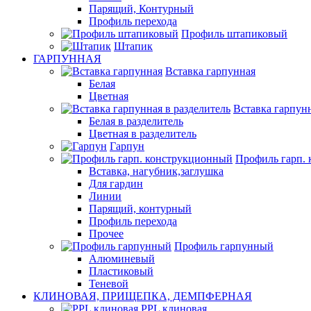
Парящий, Контурный
Профиль перехода
Профиль штапиковый
Штапик
ГАРПУННАЯ
Вставка гарпунная
Белая
Цветная
Вставка гарпунн
Белая в разделитель
Цветная в разделитель
Гарпун
Профиль гарп.
Вставка, нагубник,заглушка
Для гардин
Линии
Парящий, контурный
Профиль перехода
Прочее
Профиль гарпунный
Алюминевый
Пластиковый
Теневой
КЛИНОВАЯ, ПРИЩЕПКА, ДЕМПФЕРНАЯ
PPL клиновая