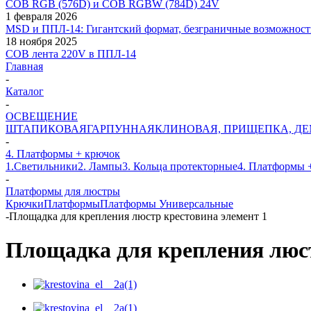
COB RGB (576D) и COB RGBW (784D) 24V
1 февраля 2026
MSD и ППЛ-14: Гигантский формат, безграничные возможност
18 ноября 2025
COB лента 220V в ППЛ-14
Главная
-
Каталог
-
ОСВЕЩЕНИЕ
ШТАПИКОВАЯ
ГАРПУННАЯ
КЛИНОВАЯ, ПРИЩЕПКА, Д
-
4. Платформы + крючок
1.Светильники
2. Лампы
3. Кольца протекторные
4. Платформы 
-
Платформы для люстры
Крючки
Платформы
Платформы Универсальные
-
Площадка для крепления люстр крестовина элемент 1
Площадка для крепления люст