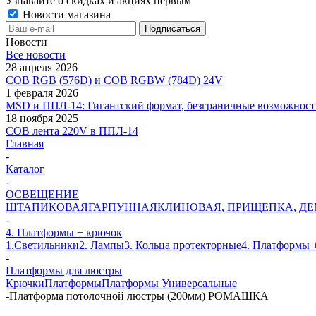
Узнавайте о скидках и акциях первым
Новости магазина
Новости
Все новости
28 апреля 2026
COB RGB (576D) и COB RGBW (784D) 24V
1 февраля 2026
MSD и ППЛ-14: Гигантский формат, безграничные возможност
18 ноября 2025
COB лента 220V в ППЛ-14
Главная
-
Каталог
-
ОСВЕЩЕНИЕ
ШТАПИКОВАЯ
ГАРПУННАЯ
КЛИНОВАЯ, ПРИЩЕПКА, Д
-
4. Платформы + крючок
1.Светильники
2. Лампы
3. Кольца протекторные
4. Платформы 
-
Платформы для люстры
Крючки
Платформы
Платформы Универсальные
-
Платформа потолочной люстры (200мм) РОМАШКА