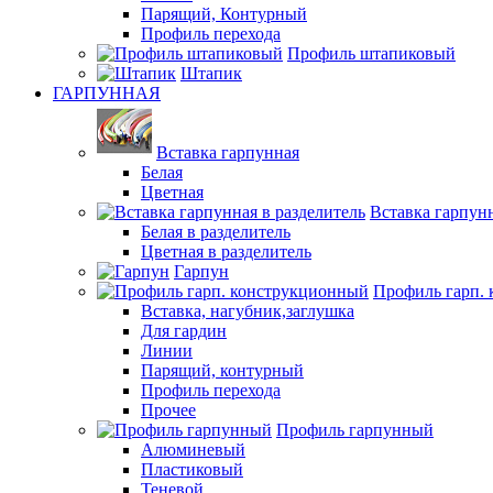
Парящий, Контурный
Профиль перехода
Профиль штапиковый
Штапик
ГАРПУННАЯ
Вставка гарпунная
Белая
Цветная
Вставка гарпунн
Белая в разделитель
Цветная в разделитель
Гарпун
Профиль гарп.
Вставка, нагубник,заглушка
Для гардин
Линии
Парящий, контурный
Профиль перехода
Прочее
Профиль гарпунный
Алюминевый
Пластиковый
Теневой