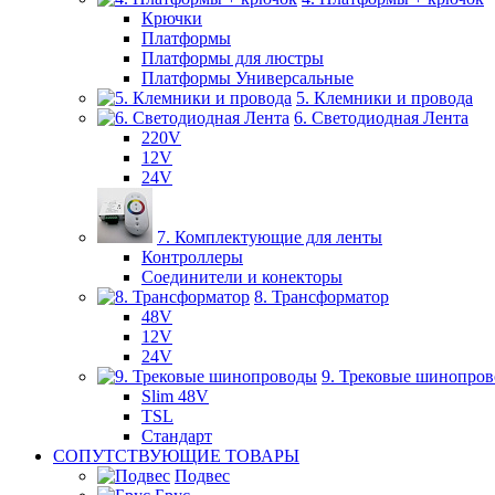
Крючки
Платформы
Платформы для люстры
Платформы Универсальные
5. Клемники и провода
6. Светодиодная Лента
220V
12V
24V
7. Комплектующие для ленты
Контроллеры
Соединители и конекторы
8. Трансформатор
48V
12V
24V
9. Трековые шинопро
Slim 48V
TSL
Стандарт
СОПУТСТВУЮЩИЕ ТОВАРЫ
Подвес