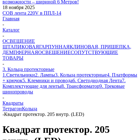
возможности – шириной 6 Метров!
18 ноября 2025
COB лента 220V в ППЛ-14
Главная
-
Каталог
-
ОСВЕЩЕНИЕ
ШТАПИКОВАЯ
ГАРПУННАЯ
КЛИНОВАЯ, ПРИЩЕПКА,
ДЕМПФЕРНАЯ
ОСВЕЩЕНИЕ
СОПУТСТВУЮЩИЕ
ТОВАРЫ
-
3. Кольца протекторные
1.Светильники
2. Лампы
3. Кольца протекторные
4. Платформы
+ крючок
5. Клемники и провода
6. Светодиодная Лента
7.
Комплектующие для ленты
8. Трансформатор
9. Трековые
шинопроводы
-
Квадраты
Тетрагон
Кольца
-
Квадрат протектор. 205 внутр. (LED)
Квадрат протектор. 205