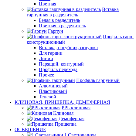
Цветная
Вставка
гарпунная в разделитель
Белая в разделитель
Цветная в разделитель
Гарпун
Профиль гарп.
конструкционный
Вставка, нагубник,заглушка
Для гардин
Линии
Парящий, контурный
Профиль перехода
Прочее
Профиль гарпунный
Алюминевый
Пластиковый
Теневой
КЛИНОВАЯ, ПРИЩЕПКА, ДЕМПФЕРНАЯ
PPL клиновая
Клиновая
Демпферная
Прищепка
ОСВЕЩЕНИЕ
1.Светильники