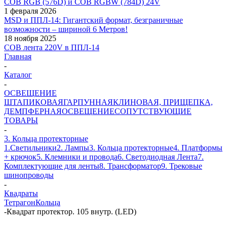
COB RGB (576D) и COB RGBW (784D) 24V
1 февраля 2026
MSD и ППЛ-14: Гигантский формат, безграничные
возможности – шириной 6 Метров!
18 ноября 2025
COB лента 220V в ППЛ-14
Главная
-
Каталог
-
ОСВЕЩЕНИЕ
ШТАПИКОВАЯ
ГАРПУННАЯ
КЛИНОВАЯ, ПРИЩЕПКА,
ДЕМПФЕРНАЯ
ОСВЕЩЕНИЕ
СОПУТСТВУЮЩИЕ
ТОВАРЫ
-
3. Кольца протекторные
1.Светильники
2. Лампы
3. Кольца протекторные
4. Платформы
+ крючок
5. Клемники и провода
6. Светодиодная Лента
7.
Комплектующие для ленты
8. Трансформатор
9. Трековые
шинопроводы
-
Квадраты
Тетрагон
Кольца
-
Квадрат протектор. 105 внутр. (LED)