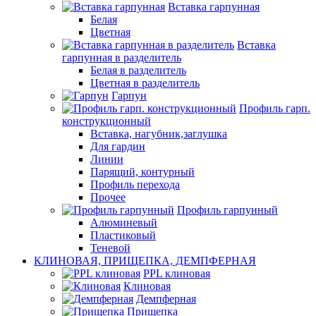
Вставка гарпунная
Белая
Цветная
Вставка
гарпунная в разделитель
Белая в разделитель
Цветная в разделитель
Гарпун
Профиль гарп.
конструкционный
Вставка, нагубник,заглушка
Для гардин
Линии
Парящий, контурный
Профиль перехода
Прочее
Профиль гарпунный
Алюминевый
Пластиковый
Теневой
КЛИНОВАЯ, ПРИЩЕПКА, ДЕМПФЕРНАЯ
PPL клиновая
Клиновая
Демпферная
Прищепка