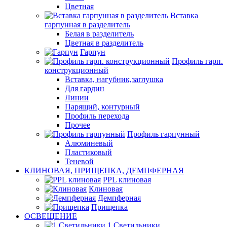
Цветная
Вставка
гарпунная в разделитель
Белая в разделитель
Цветная в разделитель
Гарпун
Профиль гарп.
конструкционный
Вставка, нагубник,заглушка
Для гардин
Линии
Парящий, контурный
Профиль перехода
Прочее
Профиль гарпунный
Алюминевый
Пластиковый
Теневой
КЛИНОВАЯ, ПРИЩЕПКА, ДЕМПФЕРНАЯ
PPL клиновая
Клиновая
Демпферная
Прищепка
ОСВЕЩЕНИЕ
1.Светильники