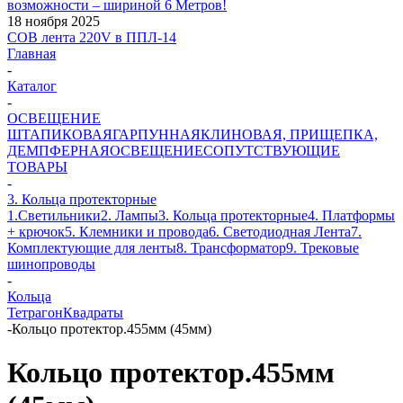
возможности – шириной 6 Метров!
18 ноября 2025
COB лента 220V в ППЛ-14
Главная
-
Каталог
-
ОСВЕЩЕНИЕ
ШТАПИКОВАЯ
ГАРПУННАЯ
КЛИНОВАЯ, ПРИЩЕПКА,
ДЕМПФЕРНАЯ
ОСВЕЩЕНИЕ
СОПУТСТВУЮЩИЕ
ТОВАРЫ
-
3. Кольца протекторные
1.Светильники
2. Лампы
3. Кольца протекторные
4. Платформы
+ крючок
5. Клемники и провода
6. Светодиодная Лента
7.
Комплектующие для ленты
8. Трансформатор
9. Трековые
шинопроводы
-
Кольца
Тетрагон
Квадраты
-
Кольцо протектор.455мм (45мм)
Кольцо протектор.455мм