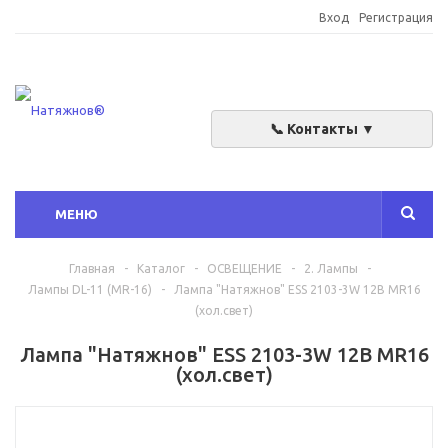
Вход
Регистрация
📞 Контакты ▼
МЕНЮ
Главная
-
Каталог
-
ОСВЕЩЕНИЕ
-
2. Лампы
-
Лампы DL-11 (MR-16)
-
Лампа "Натяжнов" ESS 2103-3W 12В MR16
(хол.свет)
Лампа "Натяжнов" ESS 2103-3W 12В MR16
(хол.свет)