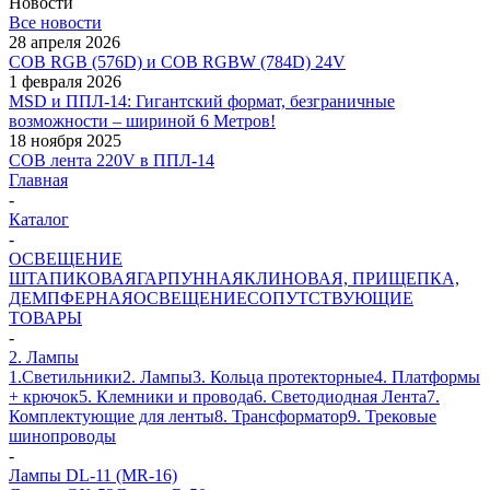
Новости
Все новости
28 апреля 2026
COB RGB (576D) и COB RGBW (784D) 24V
1 февраля 2026
MSD и ППЛ-14: Гигантский формат, безграничные
возможности – шириной 6 Метров!
18 ноября 2025
COB лента 220V в ППЛ-14
Главная
-
Каталог
-
ОСВЕЩЕНИЕ
ШТАПИКОВАЯ
ГАРПУННАЯ
КЛИНОВАЯ, ПРИЩЕПКА,
ДЕМПФЕРНАЯ
ОСВЕЩЕНИЕ
СОПУТСТВУЮЩИЕ
ТОВАРЫ
-
2. Лампы
1.Светильники
2. Лампы
3. Кольца протекторные
4. Платформы
+ крючок
5. Клемники и провода
6. Светодиодная Лента
7.
Комплектующие для ленты
8. Трансформатор
9. Трековые
шинопроводы
-
Лампы DL-11 (MR-16)