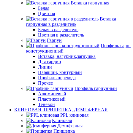
Вставка гарпунная
Белая
Цветная
Вставка
гарпунная в разделитель
Белая в разделитель
Цветная в разделитель
Гарпун
Профиль гарп.
конструкционный
Вставка, нагубник,заглушка
Для гардин
Линии
Парящий, контурный
Профиль перехода
Прочее
Профиль гарпунный
Алюминевый
Пластиковый
Теневой
КЛИНОВАЯ, ПРИЩЕПКА, ДЕМПФЕРНАЯ
PPL клиновая
Клиновая
Демпферная
Прищепка