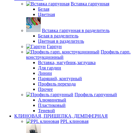
Вставка гарпунная
Белая
Цветная
Вставка гарпунная в разделитель
Белая в разделитель
Цветная в разделитель
Гарпун
Профиль гарп.
конструкционный
Вставка, нагубник,заглушка
Для гардин
Линии
Парящий, контурный
Профиль перехода
Прочее
Профиль гарпунный
Алюминевый
Пластиковый
Теневой
КЛИНОВАЯ, ПРИЩЕПКА, ДЕМПФЕРНАЯ
PPL клиновая