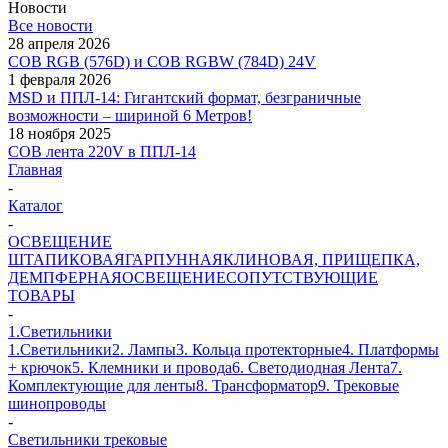
Новости
Все новости
28 апреля 2026
COB RGB (576D) и COB RGBW (784D) 24V
1 февраля 2026
MSD и ППЛ-14: Гигантский формат, безграничные
возможности – шириной 6 Метров!
18 ноября 2025
COB лента 220V в ППЛ-14
Главная
-
Каталог
-
ОСВЕЩЕНИЕ
ШТАПИКОВАЯ
ГАРПУННАЯ
КЛИНОВАЯ, ПРИЩЕПКА,
ДЕМПФЕРНАЯ
ОСВЕЩЕНИЕ
СОПУТСТВУЮЩИЕ
ТОВАРЫ
-
1.Светильники
1.Светильники
2. Лампы
3. Кольца протекторные
4. Платформы
+ крючок
5. Клемники и провода
6. Светодиодная Лента
7.
Комплектующие для ленты
8. Трансформатор
9. Трековые
шинопроводы
-
Светильники трековые